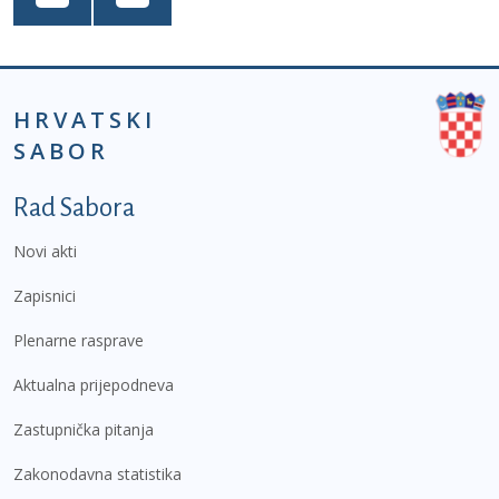
HRVATSKI
SABOR
Podnožje prvi izbornik
Rad Sabora
Novi akti
Zapisnici
Plenarne rasprave
Aktualna prijepodneva
Zastupnička pitanja
Zakonodavna statistika