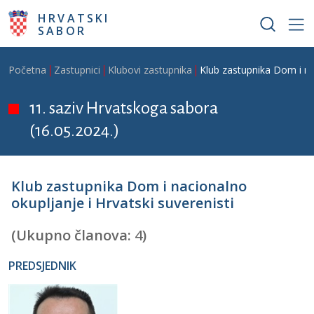
Skoči na glavni sadržaj
HRVATSKI
SABOR
Breadcrumb
Početna
Zastupnici
Klubovi zastupnika
Klub zastupnika Dom i nac
11. saziv Hrvatskoga sabora
(16.05.2024.)
Klub zastupnika Dom i nacionalno
okupljanje i Hrvatski suverenisti
(Ukupno članova:
4
)
PREDSJEDNIK