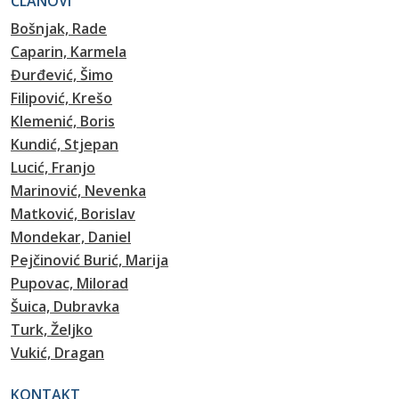
ČLANOVI
Bošnjak, Rade
Caparin, Karmela
Đurđević, Šimo
Filipović, Krešo
Klemenić, Boris
Kundić, Stjepan
Lucić, Franjo
Marinović, Nevenka
Matković, Borislav
Mondekar, Daniel
Pejčinović Burić, Marija
Pupovac, Milorad
Šuica, Dubravka
Turk, Željko
Vukić, Dragan
KONTAKT