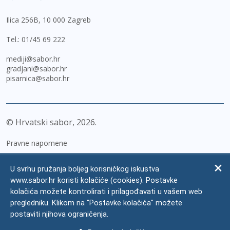
Ilica 256B, 10 000 Zagreb
Tel.:
01/45 69 222
mediji@sabor.hr
gradjani@sabor.hr
pisarnica@sabor.hr
© Hrvatski sabor,
2026
Pravne napomene
Izjava o pristupačnosti
U svrhu pružanja boljeg korisničkog iskustva
Zaštita osobnih podataka
www.sabor.hr koristi kolačiće (cookies). Postavke
kolačića možete kontrolirati i prilagođavati u vašem web
Impressum
pregledniku. Klikom na "Postavke kolačića" možete
Česta pitanja
postaviti njihova ograničenja.