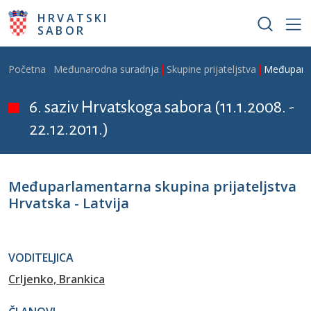
Skoči na glavni sadržaj
HRVATSKI
SABOR
Breadcrumb
Početna
Međunarodna suradnja
Skupine prijateljstva
Međuparlam
6. saziv Hrvatskoga sabora (11.1.2008. -
22.12.2011.)
Međuparlamentarna skupina prijateljstva
Hrvatska - Latvija
VODITELJICA
Crljenko, Brankica