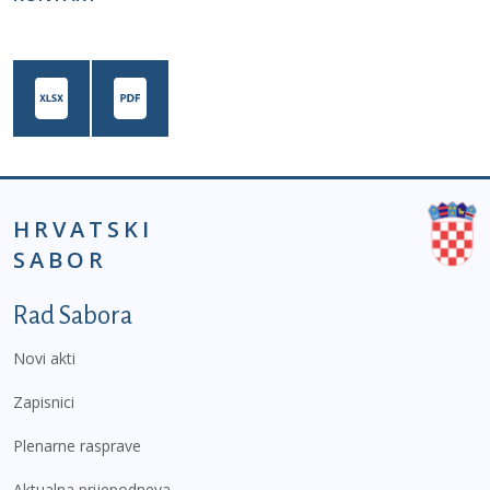
HRVATSKI
SABOR
Podnožje prvi izbornik
Rad Sabora
Novi akti
Zapisnici
Plenarne rasprave
Aktualna prijepodneva