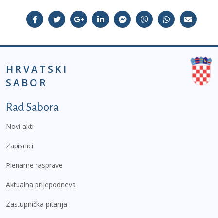
HRVATSKI
SABOR
Podnožje prvi izbornik
Rad Sabora
Novi akti
Zapisnici
Plenarne rasprave
Aktualna prijepodneva
Zastupnička pitanja