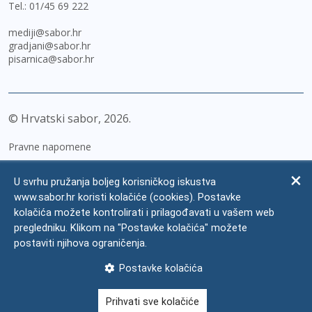
Tel.:
01/45 69 222
mediji@sabor.hr
gradjani@sabor.hr
pisarnica@sabor.hr
© Hrvatski sabor,
2026
Pravne napomene
Izjava o pristupačnosti
U svrhu pružanja boljeg korisničkog iskustva
Zaštita osobnih podataka
www.sabor.hr koristi kolačiće (cookies). Postavke
kolačića možete kontrolirati i prilagođavati u vašem web
Impressum
pregledniku. Klikom na "Postavke kolačića" možete
Česta pitanja
postaviti njihova ograničenja.
Kontakti
Postavke kolačića
Mapa weba
Prihvati sve kolačiće