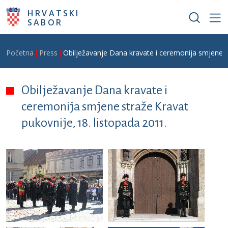
Skoči na glavni sadržaj
HRVATSKI
SABOR
Breadcrumb
Početna
Press
Obilježavanje Dana kravate i ceremonija smjene st
Obilježavanje Dana kravate i
ceremonija smjene straže Kravat
pukovnije, 18. listopada 2011.