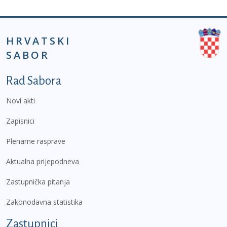
HRVATSKI
SABOR
Podnožje prvi izbornik
Rad Sabora
Novi akti
Zapisnici
Plenarne rasprave
Aktualna prijepodneva
Zastupnička pitanja
Zakonodavna statistika
Zastupnici