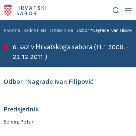
Skoči na glavni sadržaj
HRVATSKI
SABOR
Breadcrumb
Početna
Radna tijela
Ostala tijela
Odbor "Nagrade Ivan Filipović
6. saziv Hrvatskoga sabora (11.1.2008. -
22.12.2011.)
Odbor "Nagrade Ivan Filipović"
Predsjednik
Selem, Petar