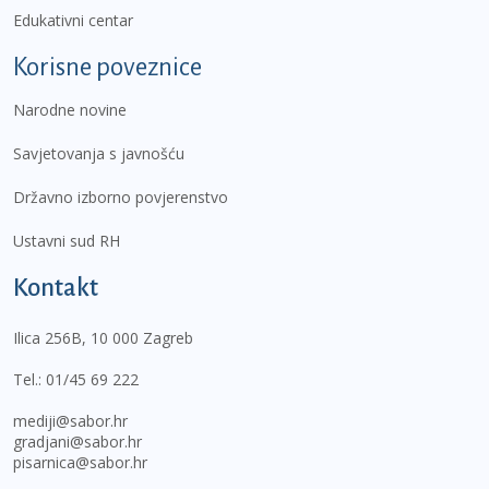
Edukativni centar
Korisne poveznice
Narodne novine
Savjetovanja s javnošću
Državno izborno povjerenstvo
Ustavni sud RH
Kontakt
Ilica 256B, 10 000 Zagreb
Tel.:
01/45 69 222
mediji@sabor.hr
gradjani@sabor.hr
pisarnica@sabor.hr