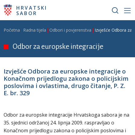
Skoči na glavni sadržaj
HRVATSKI
SABOR
Breadcrumb
Početna
Radna tijela
Odbori i povjerenstva
Izvješće Odbora za e
Odbor za europske integracije
Izvješće Odbora za europske integracije o
Konačnom prijedlogu zakona o policijskim
poslovima i ovlastima, drugo čitanje, P. Z.
E. br. 329
Odbor za europske integracije Hrvatskoga sabora je na
35. sjednici održanoj 24. lipnja 2009. raspravljao o
Konačnom prijedlogu zakona o policijskim poslovima i