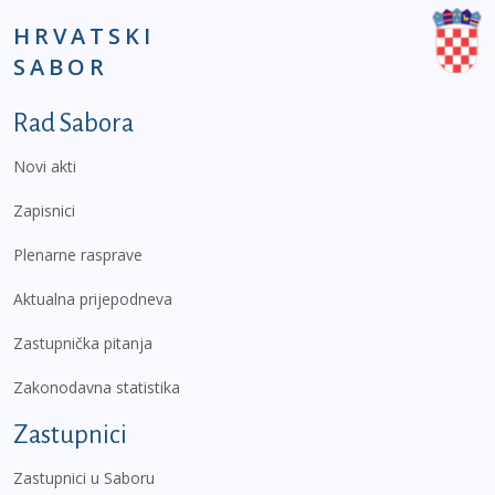
HRVATSKI
SABOR
Podnožje prvi izbornik
Rad Sabora
Novi akti
Zapisnici
Plenarne rasprave
Aktualna prijepodneva
Zastupnička pitanja
Zakonodavna statistika
Zastupnici
Zastupnici u Saboru