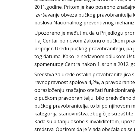
2011.godine. Pritom je kao posebno značajn
izvršavanje obveza pučkog pravobranitelja 
poslova Nacionalnog preventivnog mehaniz
Upozoreno je međutim, da u Prijedlogu prorač
Taj Centar po novom Zakonu o pučkom pravobr
pripojen Uredu pučkog pravobranitelju, pa 
tog datuma. Kako je nedavnom odlukom Usta
spomenutog Centra nakon 1. srpnja 2012. g
Sredstva za urede ostalih pravobraniteljica s
ravnopravnost spolova 4,2%, a pravobranitel
obrazloženju značajno otežati funkcioniran
o pučkom pravobranitelju, bilo predviđeno d
pučkog pravobranitelja, to bi po njihovom miš
kategorija stanovništva, zbog čije su zaštite
Kada su pitanju osobe s invaliditetom, upoz
sredstva. Obzirom da je Vlada obećala da se n