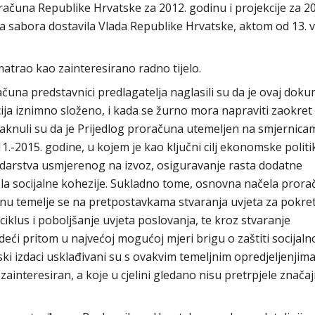
računa Republike Hrvatske za 2012. godinu i projekcije za 20
a sabora dostavila Vlada Republike Hrvatske, aktom od 13. v
trao kao zainteresirano radno tijelo.
čuna predstavnici predlagatelja naglasili su da je ovaj dok
cija iznimno složeno, i kada se žurno mora napraviti zaokret
taknuli su da je Prijedlog proračuna utemeljen na smjernica
.-2015. godine, u kojem je kao ključni cilj ekonomske politi
rstva usmjerenog na izvoz, osiguravanje rasta dodatne
čela socijalne kohezije. Sukladno tome, osnovna načela pror
odinu temelje se na pretpostavkama stvaranja uvjeta za pokre
ciklus i poboljšanje uvjeta poslovanja, te kroz stvaranje
odeći pritom u najvećoj mogućoj mjeri brigu o zaštiti socijaln
nski izdaci usklađivani su s ovakvim temeljnim opredjeljenjim
ainteresiran, a koje u cjelini gledano nisu pretrpjele značaj