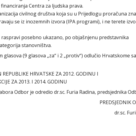
i financiranja Centra za ljudska prava.
ganizacija civilnog društva koja su u Prijedlogu proračuna zna
vaju se iz inozemnih izvora (IPA programi), i ne terete izv
 u raspravi posebno ukazano, po objašnjenu predstavnika
kategorija stanovništva.
glasova (9 glasova „za“ i 2 „protiv“) odlučio Hrvatskome s
REPUBLIKE HRVATSKE ZA 2012. GODINU I
CIJE ZA 2013. I 2014. GODINU
sabora Odbor je odredio dr.sc. Furia Radina, predsjednika Od
PREDSJEDNIK 
dr.sc. Fur