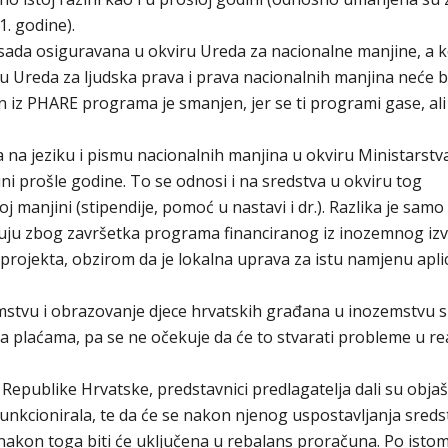
. godine).
 sada osiguravana u okviru Ureda za nacionalne manjine, a k
 Ureda za ljudska prava i prava nacionalnih manjina neće bi
n iz PHARE programa je smanjen, jer se ti programi gase, ali
 na jeziku i pismu nacionalnih manjina u okviru Ministarstv
ni prošle godine. To se odnosi i na sredstva u okviru tog
manjini (stipendije, pomoć u nastavi i dr.). Razlika je samo
juju zbog završetka programa financiranog iz inozemnog izv
projekta, obzirom da je lokalna uprava za istu namjenu aplic
emstvu i obrazovanje djece hrvatskih građana u inozemstvu 
a plaćama, pa se ne očekuje da će to stvarati probleme u real
 Republike Hrvatske, predstavnici predlagatelja dali su obja
rofunkcionirala, te da će se nakon njenog uspostavljanja sreds
 nakon toga biti će uključena u rebalans proračuna. Po isto