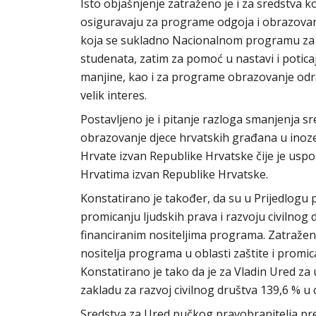
Isto objašnjenje zatraženo je i za sredstva k
osiguravaju za programe odgoja i obrazovan
koja se sukladno Nacionalnom programu za R
studenata, zatim za pomoć u nastavi i potic
manjine, kao i za programe obrazovanje odra
velik interes.
Postavljeno je i pitanje razloga smanjenja s
obrazovanje djece hrvatskih građana u inoze
Hrvate izvan Republike Hrvatske čije je us
Hrvatima izvan Republike Hrvatske.
Konstatirano je također, da su u Prijedlogu 
promicanju ljudskih prava i razvoju civilnog
financiranim nositeljima programa. Zatražen
nositelja programa u oblasti zaštite i promic
Konstatirano je tako da je za Vladin Ured z
zakladu za razvoj civilnog društva 139,6 % u
Sredstva za Ured pučkog pravobranitelja pre