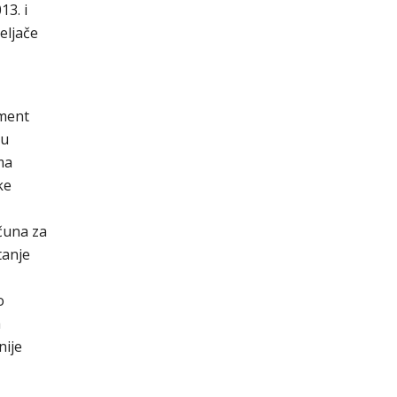
13. i
eljače
ument
 u
ma
ke
ačuna za
tanje
o
a
nije