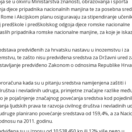
oja se u okviru Ministarstva znanosti, obrazovanja i sporta
ja djece pripadnika nacionalnih manjina te za posebna sred
ome i Akcijskom planu osiguravaju za stipendiranje učenik
aj predškole i predškolskog odgoja djece romske nacionalne
slih pripadnika romske nacionalne manjine, za koje je iska
redstava predviđenih za hrvatsku nastavu u inozemstvu i za
mstvu, te zašto nisu predviđena sredstva za Državni ured z
postavljanje predviđeno Zakonom o odnosima Republike Hrva
proračuna kada su u pitanju sredstva namijenjena zaštiti i
 društva i nevladinih udruga, primjetne značajne razlike međ
o je pojašnjenje značajnog povećanja sredstva kod pojedini
anja ljudskih prava te razvoja civilnog društva i nevladinih u
a udruge planirano povećanje sredstava od 159,4%, a za Naci
 odnosu na 2011. godinu.
dviđena su u iznosu od 10.538.450 kn ili 12% više nego u