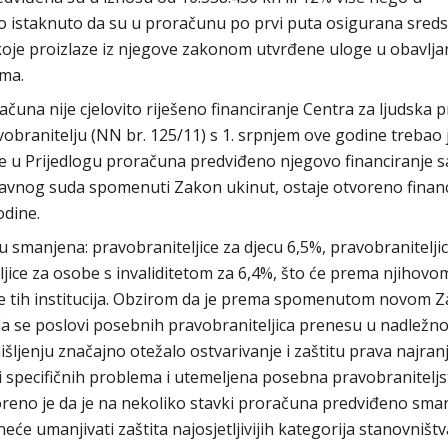
o istaknuto da su u proračunu po prvi puta osigurana sreds
koje proizlaze iz njegove zakonom utvrđene uloge u obavlja
ma.
una nije cjelovito riješeno financiranje Centra za ljudska p
anitelju (NN br. 125/11) s 1. srpnjem ove godine trebao j
je u Prijedlogu proračuna predviđeno njegovo financiranje 
vnog suda spomenuti Zakon ukinut, ostaje otvoreno financ
odine.
u smanjena: pravobraniteljice za djecu 6,5%, pravobranitelji
jice za osobe s invaliditetom za 6,4%, što će prema njihovo
je tih institucija. Obzirom da je prema spomenutom novom 
a se poslovi posebnih pravobraniteljica prenesu u nadležno
ljenju značajno otežalo ostvarivanje i zaštitu prava najranji
 i specifičnih problema i utemeljena posebna pravobraniteljs
oreno je da je na nekoliko stavki proračuna predviđeno sma
eće umanjivati zaštita najosjetljivijih kategorija stanovništv