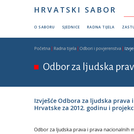
Skoči na glavni sadržaj
HRVATSKI SABOR
O SABORU
SJEDNICE
RADNA TIJELA
ZASTU
Breadcrumb
Početna
Radna tijela
Odbori i povjerenstva
Izvj
Odbor za ljudska prav
Izvješće Odbora za ljudska prava 
Hrvatske za 2012. godinu i projekci
Odbor za ljudska prava i prava nacionalnih m