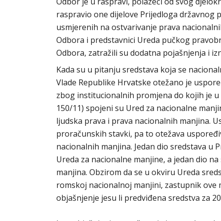
Odbor je u raspravi, polazeći od svog djelo
raspravio one dijelove Prijedloga državnog 
usmjerenih na ostvarivanje prava nacionalnih 
Odbora i predstavnici Ureda pučkog pravobran
Odbora, zatražili su dodatna pojašnjenja i izni
Kada su u pitanju sredstava koja se nacion
Vlade Republike Hrvatske otežano je uspoređiv
zbog institucionalnih promjena do kojih je
150/11) spojeni su Ured za nacionalne manjin
ljudska prava i prava nacionalnih manjina. U
proračunskih stavki, pa to otežava uspoređiv
nacionalnih manjina. Jedan dio sredstava u 
Ureda za nacionalne manjine, a jedan dio na
manjina. Obzirom da se u okviru Ureda sred
romskoj nacionalnoj manjini, zastupnik ove m
objašnjenje jesu li predviđena sredstva za 2