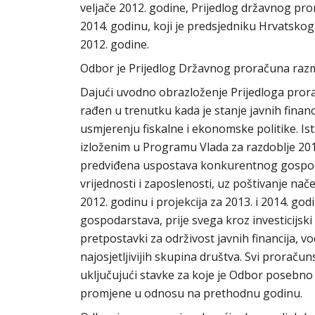
veljače 2012. godine, Prijedlog državnog pro
2014. godinu, koji je predsjedniku Hrvatskog
2012. godine.
Odbor je Prijedlog Državnog proračuna razma
Dajući uvodno obrazloženje Prijedloga prora
rađen u trenutku kada je stanje javnih finan
usmjerenju fiskalne i ekonomske politike. Is
izloženim u Programu Vlada za razdoblje 2011
predviđena uspostava konkurentnog gospoda
vrijednosti i zaposlenosti, uz poštivanje na
2012. godinu i projekcija za 2013. i 2014. g
gospodarstava, prije svega kroz investicijski 
pretpostavki za održivost javnih financija, v
najosjetljivijih skupina društva. Svi proraču
uključujući stavke za koje je Odbor posebno z
promjene u odnosu na prethodnu godinu.