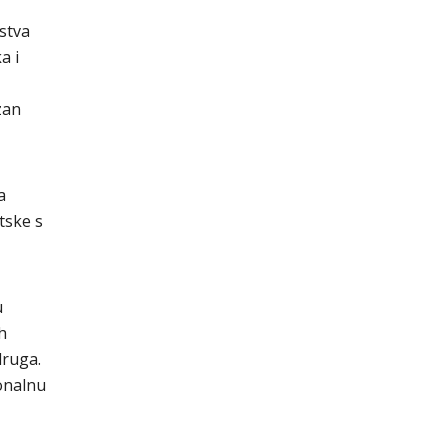
stva
a i
zan
a
tske s
u
h
druga.
onalnu