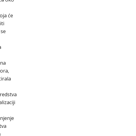
oja će
ti
 se
a
 na
ora,
irala
sredstva
izaciji
šnjenje
tva
m