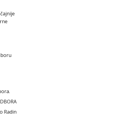
čajnije
orne
aboru
bora.
ODBORA
io Radin