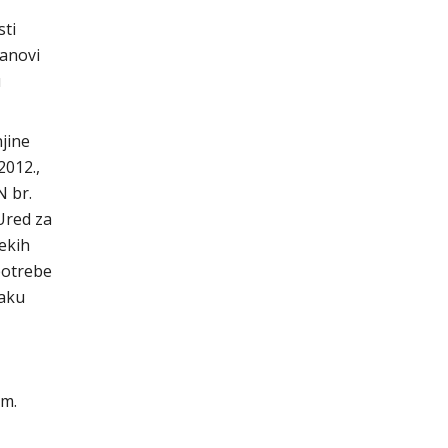
sti
lanovi
u
jine
2012.,
N br.
Ured za
ekih
potrebe
naku
om.