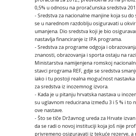
0,5% u odnosu na proračunska sredstva 2011
- Sredstva za nacionalne manjine koja su do
se u narednom razdoblju osiguravati u okviru
umanjena. Dio sredstva koji je bio osigurava
nastavlja financiranje iz IPA programa.
- Sredstva za programe odgoja i obrazovanja
znanosti, obrazovanja i sporta ostaju na razi
Ministarstva namijenjena romskoj nacionalnoj 
stavci programa REF, gdje se sredstva sman
iako i tu postoji realna mogućnost nastavka 
za sredstva iz inozemnog izvora.
- Kada je u pitanju hrvatska nastava u inoz
su uglavnom reducirana između 3 i 5 % i to n
ove nastave.
- Što se tiče Državnog ureda za Hrvate izvan
da se radi o novoj instituciji koja još nije p
privremeno osiguravati iz tekuće rezerve, a