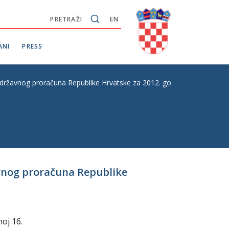
PRETRAŽI
EN
ANI
PRESS
 državnog proračuna Republike Hrvatske za 2012. godinu i projekcije z
avnog proračuna Republike
oj 16.