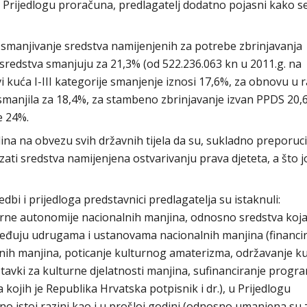
 Prijedlogu proračuna, predlagatelj dodatno pojasni kako se
 smanjivanje sredstva namijenjenih za potrebe zbrinjavanja
e sredstva smanjuju za 21,3% (od 522.236.063 kn u 2011.g. na
i kuća I-III kategorije smanjenje iznosi 17,6%, za obnovu u 
smanjila za 18,4%, za stambeno zbrinjavanje izvan PPDS 20,6
e 24%.
a na obvezu svih državnih tijela da su, sukladno preporuci
ti sredstva namijenjena ostvarivanju prava djeteta, a što j
bi i prijedloga predstavnici predlagatelja su istaknuli:
urne autonomije nacionalnih manjina, odnosno sredstva koja
eđuju udrugama i ustanovama nacionalnih manjina (financi
lnih manjina, poticanje kulturnog amaterizma, održavanje ku
stavki za kulturne djelatnosti manjina, sufinanciranje progra
 kojih je Republika Hrvatska potpisnik i dr.), u Prijedlogu
no istoj razini kao i u prošloj godini (odnosno umanjena su