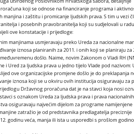
kruga utvrđenog Poslovnikom Hrvatskoga sabora, detaljnije
proračuna koji se odnose na financiranje programa i aktivno
manjina i zaštitu i promicanje ljudskih prava. S tim u vezi č
itelja i posebnih pravobranitelja koji su sudjelovali u rad
jeli ove konstatacije i prijedloge:
alnim manjinama usmjeravaju preko Ureda za nacionalne man
anje iznosa planiranih za 2011. i onih koji se planiraju za 
 u međuvremenu došlo. Naime, novim Zakonom o Vladi RH (N
e i Ured za ljudska prava u jedno tijelo Vlade pod nazivom: 
slijed ove organizacijske promjene došlo je do preklapanja n
anje iznosa koji se u okviru ovih institucija osiguravaju za 
Prijedlogu Državnog proračuna dat je na stavci koja nosi oz
 stavci s oznakom Ureda za ljudska prava i prava nacionalnih
stva osiguravaju najvećim dijelom za programe namijenjene
anjine zatražio je od predstavnika predlagatelja preciznije
012. godinu veća, manja ili ista u usporedbi s prošlom godin