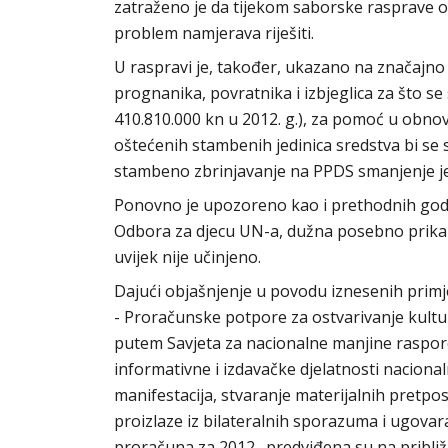
zatraženo je da tijekom saborske rasprave o
problem namjerava riješiti.
U raspravi je, također, ukazano na značajno
prognanika, povratnika i izbjeglica za što s
410.810.000 kn u 2012. g.), za pomoć u obnov
oštećenih stambenih jedinica sredstva bi se 
stambeno zbrinjavanje na PPDS smanjenje j
Ponovno je upozoreno kao i prethodnih godin
Odbora za djecu UN-a, dužna posebno prikaza
uvijek nije učinjeno.
Dajući objašnjenje u povodu iznesenih primjed
- Proračunske potpore za ostvarivanje kult
putem Savjeta za nacionalne manjine raspor
informativne i izdavačke djelatnosti naciona
manifestacija, stvaranje materijalnih pretpo
proizlaze iz bilateralnih sporazuma i ugovara
proračuna za 2012., predviđena su na približ