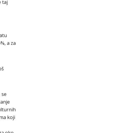
 taj
ratu
%, a za
oš
 se
ranje
lturnih
ma koji
 za oko