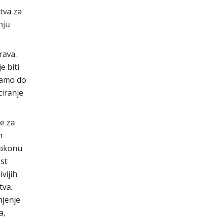
tva za
nju
rava.
e biti
samo do
iranje
ce za
m
Zakonu
st
vijih
tva.
njenje
a,