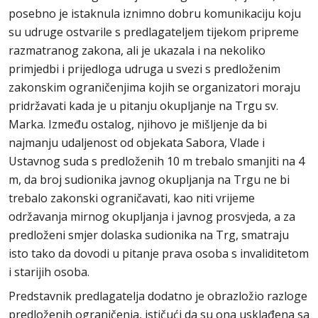
posebno je istaknula iznimno dobru komunikaciju koju
su udruge ostvarile s predlagateljem tijekom pripreme
razmatranog zakona, ali je ukazala i na nekoliko
primjedbi i prijedloga udruga u svezi s predloženim
zakonskim ograničenjima kojih se organizatori moraju
pridržavati kada je u pitanju okupljanje na Trgu sv.
Marka. Između ostalog, njihovo je mišljenje da bi
najmanju udaljenost od objekata Sabora, Vlade i
Ustavnog suda s predloženih 10 m trebalo smanjiti na 4
m, da broj sudionika javnog okupljanja na Trgu ne bi
trebalo zakonski ograničavati, kao niti vrijeme
održavanja mirnog okupljanja i javnog prosvjeda, a za
predloženi smjer dolaska sudionika na Trg, smatraju
isto tako da dovodi u pitanje prava osoba s invaliditetom
i starijih osoba.
Predstavnik predlagatelja dodatno je obrazložio razloge
predloženih ograničenja, ističući da su ona usklađena sa