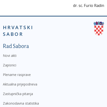
dr. sc. Furio Radin
HRVATSKI
SABOR
Podnožje prvi izbornik
Rad Sabora
Novi akti
Zapisnici
Plenarne rasprave
Aktualna prijepodneva
Zastupnička pitanja
Zakonodavna statistika