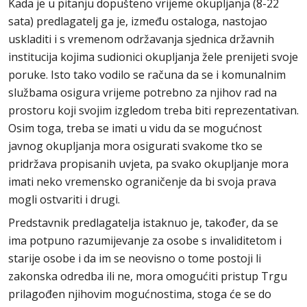
Kada je u pitanju dopušteno vrijeme okupljanja (8-22
sata) predlagatelj ga je, između ostaloga, nastojao
uskladiti i s vremenom održavanja sjednica državnih
institucija kojima sudionici okupljanja žele prenijeti svoje
poruke. Isto tako vodilo se računa da se i komunalnim
službama osigura vrijeme potrebno za njihov rad na
prostoru koji svojim izgledom treba biti reprezentativan.
Osim toga, treba se imati u vidu da se mogućnost
javnog okupljanja mora osigurati svakome tko se
pridržava propisanih uvjeta, pa svako okupljanje mora
imati neko vremensko ograničenje da bi svoja prava
mogli ostvariti i drugi.
Predstavnik predlagatelja istaknuo je, također, da se
ima potpuno razumijevanje za osobe s invaliditetom i
starije osobe i da im se neovisno o tome postoji li
zakonska odredba ili ne, mora omogućiti pristup Trgu
prilagođen njihovim mogućnostima, stoga će se do