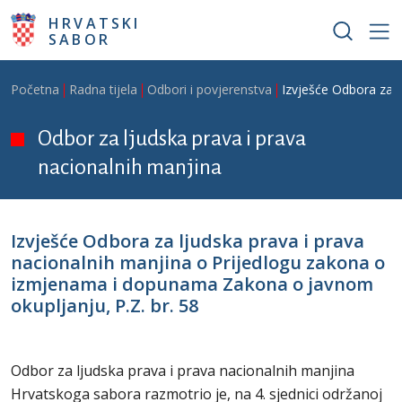
Skoči na glavni sadržaj
HRVATSKI
SABOR
Breadcrumb
Početna
Radna tijela
Odbori i povjerenstva
Izvješće Odbora za l
Odbor za ljudska prava i prava
nacionalnih manjina
Izvješće Odbora za ljudska prava i prava
nacionalnih manjina o Prijedlogu zakona o
izmjenama i dopunama Zakona o javnom
okupljanju, P.Z. br. 58
Odbor za ljudska prava i prava nacionalnih manjina
Hrvatskoga sabora razmotrio je, na 4. sjednici održanoj