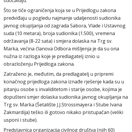
suočavaju.
Što se tiče ograničenja koja se u Prijedlogu zakona
predviđaju u pogledu najmanje udaljenosti sudionika
javnog okupljanja od zagrada Sabora, Vlade i Ustavnog
suda (10 metara), broja sudionika (1.500), vremena
održavanja (8-22 sata) i smjera dolaska na Trg sv.
Marka, većina članova Odbora mišljenja je da su ona
nužna iz razloga koje je predlagatelj iznio u
obrazloženju Prijedloga zakona.
Zatraženo je, međutim, da predlagatelj u pripremi
konačnog prijedloga zakona iznađe rješenje kada su u
pitanju osobe s invaliditetom i starije osobe, kojima je
dopušteni smjer dolaska sudionika javnog okupljanja na
Trg sv. Marka (Šetalište J.J.Strossmayera i Stube Ivana
Zakmardija) teško ili gotovo nikako pristupačan (veliki
usponi i stube).
Predstavnica organizacija civilnog društva (njih 60)