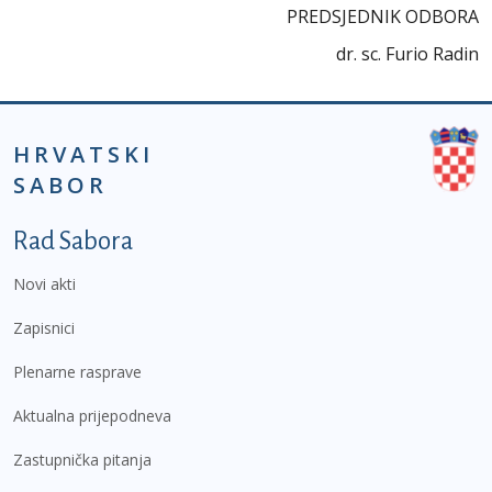
PREDSJEDNIK ODBORA
dr. sc. Furio Radin
HRVATSKI
SABOR
Podnožje prvi izbornik
Rad Sabora
Novi akti
Zapisnici
Plenarne rasprave
Aktualna prijepodneva
Zastupnička pitanja