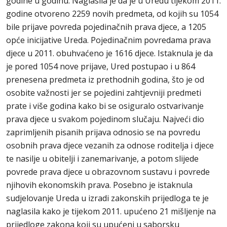
godine u godinu. Naglasila je da je u Uredu tijekom 2011.
godine otvoreno 2259 novih predmeta, od kojih su 1054
bile prijave povreda pojedinačnih prava djece, a 1205
opće inicijative Ureda. Pojedinačnim povredama prava
djece u 2011. obuhvaćeno je 1616 djece. Istaknula je da
je pored 1054 nove prijave, Ured postupao i u 864
prenesena predmeta iz prethodnih godina, što je od
osobite važnosti jer se pojedini zahtjevniji predmeti
prate i više godina kako bi se osiguralo ostvarivanje
prava djece u svakom pojedinom slučaju. Najveći dio
zaprimljenih pisanih prijava odnosio se na povredu
osobnih prava djece vezanih za odnose roditelja i djece
te nasilje u obitelji i zanemarivanje, a potom slijede
povrede prava djece u obrazovnom sustavu i povrede
njihovih ekonomskih prava. Posebno je istaknula
sudjelovanje Ureda u izradi zakonskih prijedloga te je
naglasila kako je tijekom 2011. upućeno 21 mišljenje na
prijedloge zakona koji su upućeni u saborsku