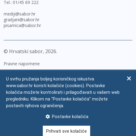
Tel.:
01/45 69 222
mediji@sabor.hr
gradjani@sabor.hr
pisarnica@sabor.hr
© Hrvatski sabor,
2026
Pravne napomene
Izjava o pristupačnosti
U svrhu pružanja boljeg korisničkog iskustva
Zaštita osobnih podataka
www.sabor.hr koristi kolačiće (cookies). Postavke
kolačića možete kontrolirati i prilagođavati u vašem web
Impressum
pregledniku. Klikom na "Postavke kolačića" možete
Česta pitanja
postaviti njihova ograničenja.
Kontakti
Postavke kolačića
Mapa weba
Prihvati sve kolačiće