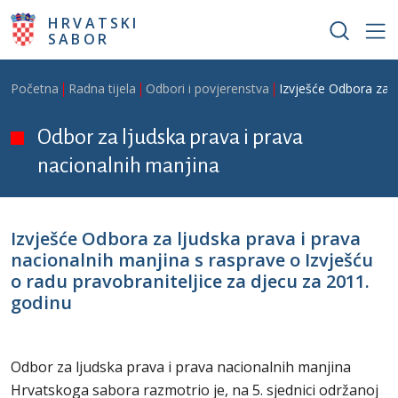
Skoči na glavni sadržaj
HRVATSKI
SABOR
Breadcrumb
Početna
Radna tijela
Odbori i povjerenstva
Izvješće Odbora za l
Odbor za ljudska prava i prava
nacionalnih manjina
Izvješće Odbora za ljudska prava i prava
nacionalnih manjina s rasprave o Izvješću
o radu pravobraniteljice za djecu za 2011.
godinu
Odbor za ljudska prava i prava nacionalnih manjina
Hrvatskoga sabora razmotrio je, na 5. sjednici održanoj