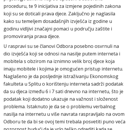
proceduru, te 9 inicijativa za izmjene pojedinih zakona
koji su se doticali prava djece. Zaključno je naglasila
kako su temeljem dosadašnjih izvješća iz godine u
godinu vidljivi značajni pomaci u području zaštite i
promoviranja prava djece.
U raspravi su se članovi Odbora posebno osvrnuli na
dio izvješća koji se odnosi na nasilje putem interneta i
mobitela s obzirom na iznimno velik broj djece koja
imaju mobitele i kojima je omogućen pristup internetu.
Naglašeno je da posljednje istraživanju Ekonomskog
fakulteta u Splitu o korištenju interneta sadrži podatak
da su djeca između 6 i 7 sati dnevno na internetu, što je
podatak koji dodatno ukazuje na važnost i složenost
problema. Istaknuto je da se o problemu verbalnog
nasilja na internetu u više navrata raspravljalo na ovom
Odboru te da bi se ovoj temi trebala posvetiti puno veća
pozornost budući da je vrlo teško odrediti kada se