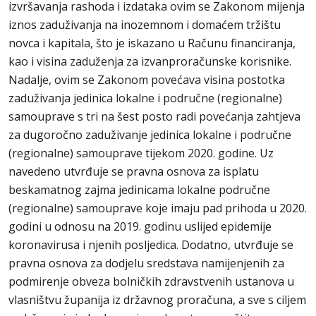
izvršavanja rashoda i izdataka ovim se Zakonom mijenja
iznos zaduživanja na inozemnom i domaćem tržištu
novca i kapitala, što je iskazano u Računu financiranja,
kao i visina zaduženja za izvanproračunske korisnike.
Nadalje, ovim se Zakonom povećava visina postotka
zaduživanja jedinica lokalne i područne (regionalne)
samouprave s tri na šest posto radi povećanja zahtjeva
za dugoročno zaduživanje jedinica lokalne i područne
(regionalne) samouprave tijekom 2020. godine. Uz
navedeno utvrđuje se pravna osnova za isplatu
beskamatnog zajma jedinicama lokalne područne
(regionalne) samouprave koje imaju pad prihoda u 2020.
godini u odnosu na 2019. godinu uslijed epidemije
koronavirusa i njenih posljedica. Dodatno, utvrđuje se
pravna osnova za dodjelu sredstava namijenjenih za
podmirenje obveza bolničkih zdravstvenih ustanova u
vlasništvu županija iz državnog proračuna, a sve s ciljem