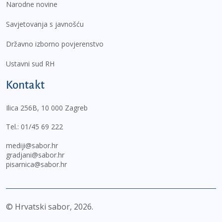
Narodne novine
Savjetovanja s javnošću
Državno izborno povjerenstvo
Ustavni sud RH
Kontakt
Ilica 256B, 10 000 Zagreb
Tel.:
01/45 69 222
mediji@sabor.hr
gradjani@sabor.hr
pisarnica@sabor.hr
© Hrvatski sabor,
2026