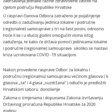
zadržavanja jednake razine zdravstvene zaštite na
cijelom području Republike Hrvatske
U raspravi članova Odbora zatraženo je pojašnjenje
odredbi o zaduživanju jedinica lokalne i područne
(regionalne) samouprave s tri na šest posto, odnosno
hoće li se i u idućoj godini omogućiti visina istog
zaduženja, te kako će država pomoći jedinicama lokalne
i područne (regionalne) samouprave ukoliko se nastavi
kriza uzrokovana COVID -19 situacijom.
Nakon provedene rasprave Odbor za lokalnu i
područnu (regionalnu) samoupravu većinom glasova ( 6
glasova „za“ i 4 glasa „suzdržana“ ) odlučio je predložiti
Hrvatskom saboru donošenje
Zakona o izmjenama i dopunama Zakona izvršavanju
Državnog proračuna Republike Hrvatske za 2020.
godinu