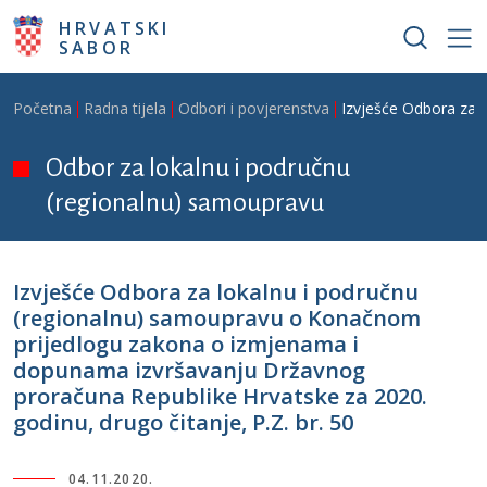
Skoči na glavni sadržaj
HRVATSKI
SABOR
Breadcrumb
Početna
Radna tijela
Odbori i povjerenstva
Izvješće Odbora za 
Odbor za lokalnu i područnu
(regionalnu) samoupravu
Izvješće Odbora za lokalnu i područnu
(regionalnu) samoupravu o Konačnom
prijedlogu zakona o izmjenama i
dopunama izvršavanju Državnog
proračuna Republike Hrvatske za 2020.
godinu, drugo čitanje, P.Z. br. 50
04.11.2020.