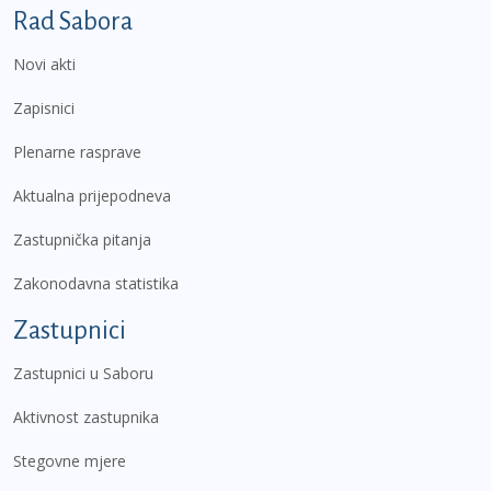
Podnožje prvi izbornik
Rad Sabora
Novi akti
Zapisnici
Plenarne rasprave
Aktualna prijepodneva
Zastupnička pitanja
Zakonodavna statistika
Zastupnici
Zastupnici u Saboru
Aktivnost zastupnika
Stegovne mjere