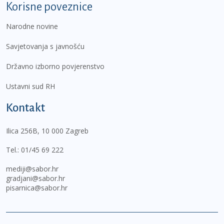
Korisne poveznice
Narodne novine
Savjetovanja s javnošću
Državno izborno povjerenstvo
Ustavni sud RH
Kontakt
Ilica 256B, 10 000 Zagreb
Tel.:
01/45 69 222
mediji@sabor.hr
gradjani@sabor.hr
pisarnica@sabor.hr