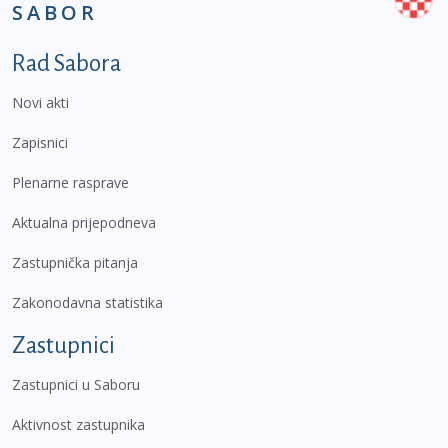
SABOR
Podnožje prvi izbornik
Rad Sabora
Novi akti
Zapisnici
Plenarne rasprave
Aktualna prijepodneva
Zastupnička pitanja
Zakonodavna statistika
Zastupnici
Zastupnici u Saboru
Aktivnost zastupnika