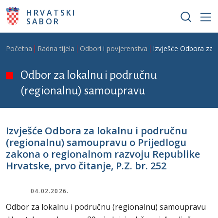
Skoči na glavni sadržaj
HRVATSKI
SABOR
Breadcrumb
Početna
Radna tijela
Odbori i povjerenstva
Izvješće Odbora za l
Odbor za lokalnu i područnu
(regionalnu) samoupravu
Izvješće Odbora za lokalnu i područnu
(regionalnu) samoupravu o Prijedlogu
zakona o regionalnom razvoju Republike
Hrvatske, prvo čitanje, P.Z. br. 252
04.02.2026.
Odbor za lokalnu i područnu (regionalnu) samoupravu