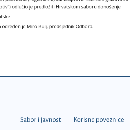
protiv“) odlučio je predložiti Hrvatskom saboru donošenje
atske
ra određen je Miro Bulj, predsjednik Odbora.
k
Sabor i javnost
Korisne poveznice