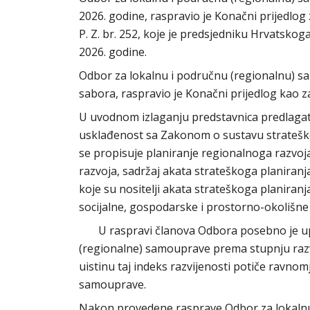
2026. godine, raspravio je Konačni prijedlo
P. Z. br. 252, koje je predsjedniku Hrvatsko
2026. godine.
Odbor za lokalnu i područnu (regionalnu) 
sabora, raspravio je Konačni prijedlog kao z
U uvodnom izlaganju predstavnica predlagate
usklađenost sa Zakonom o sustavu strateško
se propisuje planiranje regionalnoga razvoja
razvoja, sadržaj akata strateškoga planiran
koje su nositelji akata strateškoga planiran
socijalne, gospodarske i prostorno-okolišne
U raspravi članova Odbora posebno je upoz
(regionalne) samouprave prema stupnju razvi
uistinu taj indeks razvijenosti potiče ravnom
samouprave.
Nakon provedene rasprave Odbor za lokalnu