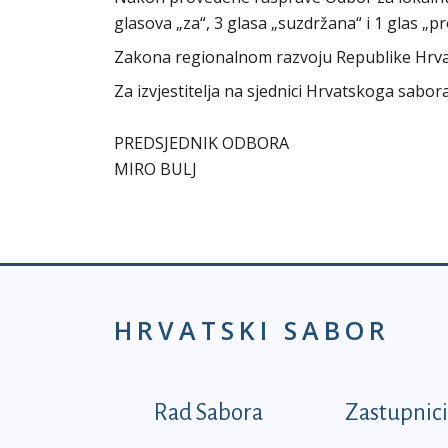
glasova „za“, 3 glasa „suzdržana“ i 1 glas „
Zakona regionalnom razvoju Republike Hrv
Za izvjestitelja na sjednici Hrvatskoga sabo
PREDSJEDNIK ODBORA
MIRO BULJ
HRVATSKI SABOR
Podnožje prvi izborni
Rad Sabora
Zastupnici