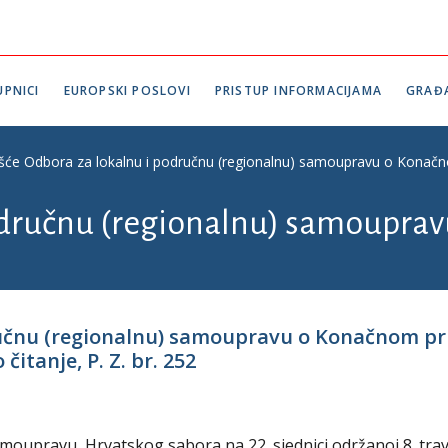
PNICI
EUROPSKI POSLOVI
PRISTUP INFORMACIJAMA
GRAĐ
ešće Odbora za lokalnu i područnu (regionalnu) samoupravu o Konačno
odručnu (regionalnu) samouprav
ručnu (regionalnu) samoupravu o Konačnom pr
itanje, P. Z. br. 252
moupravu Hrvatskog sabora na 22. sjednici održanoj 8. tra