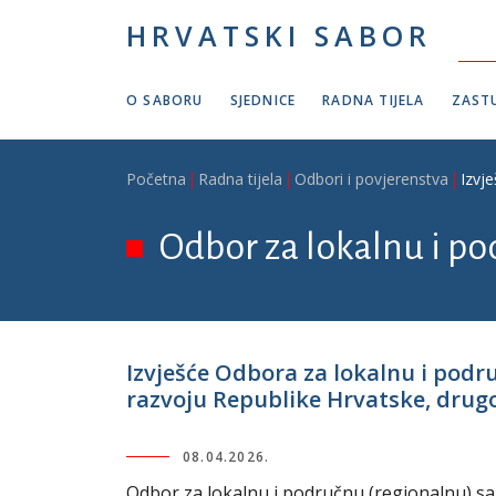
Skoči na glavni sadržaj
HRVATSKI SABOR
O SABORU
SJEDNICE
RADNA TIJELA
ZASTU
Breadcrumb
Početna
Radna tijela
Odbori i povjerenstva
Izvj
Odbor za lokalnu i p
Izvješće Odbora za lokalnu i pod
razvoju Republike Hrvatske, drugo č
08.04.2026.
Odbor za lokalnu i područnu (regionalnu) sa