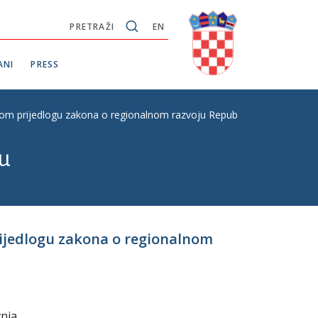
PRETRAŽI
EN
ANI
PRESS
m prijedlogu zakona o regionalnom razvoju Republike Hrvatske, drugo 
u
ijedlogu zakona o regionalnom
vnja