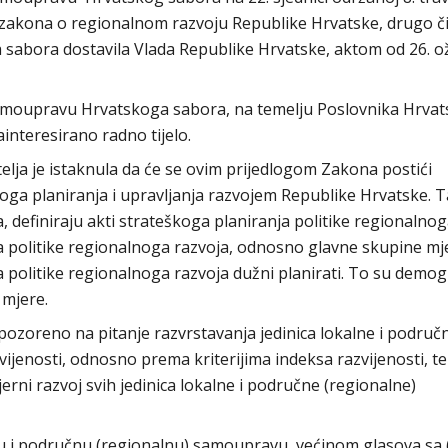
g zakona o regionalnom razvoju Republike Hrvatske, drugo či
ga sabora dostavila Vlada Republike Hrvatske, aktom od 26. o
samoupravu Hrvatskoga sabora, na temelju Poslovnika Hrva
ainteresirano radno tijelo.
lja je istaknula da će se ovim prijedlogom Zakona postići
ga planiranja i upravljanja razvojem Republike Hrvatske. 
, definiraju akti strateškoga planiranja politike regionalno
ja politike regionalnoga razvoja, odnosno glavne skupine mj
ja politike regionalnoga razvoja dužni planirati. To su demog
 mjere.
oreno na pitanje razvrstavanja jedinica lokalne i područ
jenosti, odnosno prema kriterijima indeksa razvijenosti, te
jerni razvoj svih jedinica lokalne i područne (regionalne)
 i područnu (regionalnu) samoupravu većinom glasova sa 