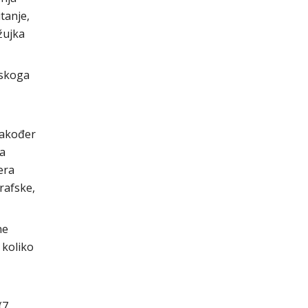
tanje,
žujka
tskoga
Također
ga
era
rafske,
ne
 koliko
(7