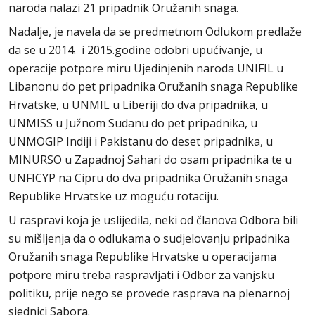
naroda nalazi 21 pripadnik Oružanih snaga.
Nadalje, je navela da se predmetnom Odlukom predlaže
da se u 2014. i 2015.godine odobri upućivanje, u
operacije potpore miru Ujedinjenih naroda UNIFIL u
Libanonu do pet pripadnika Oružanih snaga Republike
Hrvatske, u UNMIL u Liberiji do dva pripadnika, u
UNMISS u Južnom Sudanu do pet pripadnika, u
UNMOGIP Indiji i Pakistanu do deset pripadnika, u
MINURSO u Zapadnoj Sahari do osam pripadnika te u
UNFICYP na Cipru do dva pripadnika Oružanih snaga
Republike Hrvatske uz moguću rotaciju.
U raspravi koja je uslijedila, neki od članova Odbora bili
su mišljenja da o odlukama o sudjelovanju pripadnika
Oružanih snaga Republike Hrvatske u operacijama
potpore miru treba raspravljati i Odbor za vanjsku
politiku, prije nego se provede rasprava na plenarnoj
sjednici Sabora.