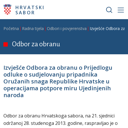
Skoči na glavni sadržaj
HRVATSKI
SABOR
Breadcrumb
Početna
Radna tijela
Odbori i povjerenstva
Izvješće Odbora za 
Odbor za obranu
Izvješće Odbora za obranu o Prijedlogu
odluke o sudjelovanju pripadnika
Oružanih snaga Republike Hrvatske u
operacijama potpore miru Ujedinjenih
naroda
Odbor za obranu Hrvatskoga sabora, na 21. sjednici
održanoj 28. studenoga 2013. godine, raspravljao je o