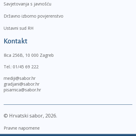
Savjetovanja s javnošću
Državno izborno povjerenstvo
Ustavni sud RH
Kontakt
Ilica 256B, 10 000 Zagreb
Tel.:
01/45 69 222
mediji@sabor.hr
gradjani@sabor.hr
pisarnica@sabor.hr
© Hrvatski sabor,
2026
Pravne napomene