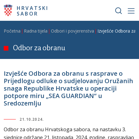
Skoči na glavni sadržaj
HRVATSKI
SABOR
Breadcrumb
Početna
Radna tijela
Odbori i povjerenstva
Izvješće Odbora za 
Odbor za obranu
Izvješće Odbora za obranu s rasprave o
Prijedlogu odluke o sudjelovanju Oružanih
snaga Republike Hrvatske u operaciji
potpore miru „SEA GUARDIAN“ u
Sredozemlju
21.10.2024.
Odbor za obranu Hrvatskoga sabora, na nastavku 3.
sjednice održane 21. listopada 2024. godine, raspravljao