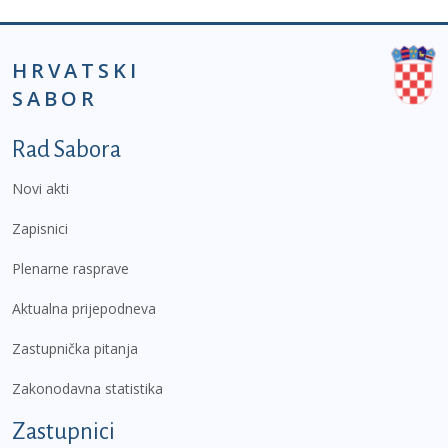
HRVATSKI
SABOR
Podnožje prvi izbornik
Rad Sabora
Novi akti
Zapisnici
Plenarne rasprave
Aktualna prijepodneva
Zastupnička pitanja
Zakonodavna statistika
Zastupnici