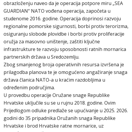
obrazloženju naveo da je operacija potpore miru „SEA
GUARDIAN“ NATO vođena operacija, započeta u
studenome 2016. godine. Operacija doprinosi razvoju
regionalne pomorske sigurnosti, borbi protiv terorizma,
osiguranju slobode plovidbe i borbi protiv proliferacije
oružja za masovno uništenje, zaštiti ključne
infrastrukture te razvoju sposobnosti ratnih mornarica
partnerskih država u Sredozemlju.
Zbog smanjenog broja operativnih resursa izvršena je
prilagodba planova te je omogućeno angažiranje snaga
država članica NATO-a u kraćim razdobljima u
određenim područjima.
U provedbu operacije Oružane snage Republike
Hrvatske uključile su se u rujnu 2018. godine. Ovim
Prijedlogom odluke predlaže se upućivanje u 2025. 2026.
godini do 35 pripadnika Oružanih snaga Republike
Hrvatske i brod Hrvatske ratne mornarice, uz