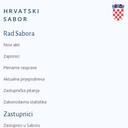
HRVATSKI
SABOR
Podnožje prvi izbornik
Rad Sabora
Novi akti
Zapisnici
Plenarne rasprave
Aktualna prijepodneva
Zastupnička pitanja
Zakonodavna statistika
Zastupnici
Zastupnici u Saboru