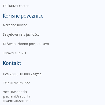
Edukativni centar
Korisne poveznice
Narodne novine
Savjetovanja s javnošću
Državno izborno povjerenstvo
Ustavni sud RH
Kontakt
Ilica 256B, 10 000 Zagreb
Tel.:
01/45 69 222
mediji@sabor.hr
gradjani@sabor.hr
pisarnica@sabor.hr