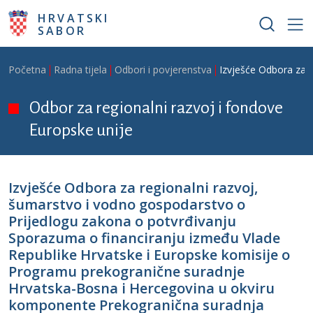
Skoči na glavni sadržaj
HRVATSKI
SABOR
Breadcrumb
Početna
Radna tijela
Odbori i povjerenstva
Izvješće Odbora za 
Odbor za regionalni razvoj i fondove
Europske unije
Izvješće Odbora za regionalni razvoj,
šumarstvo i vodno gospodarstvo o
Prijedlogu zakona o potvrđivanju
Sporazuma o financiranju između Vlade
Republike Hrvatske i Europske komisije o
Programu prekogranične suradnje
Hrvatska-Bosna i Hercegovina u okviru
komponente Prekogranična suradnja