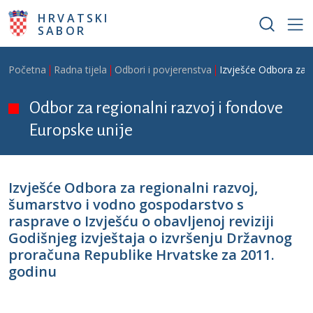
Skoči na glavni sadržaj
HRVATSKI
SABOR
Breadcrumb
Početna
Radna tijela
Odbori i povjerenstva
Izvješće Odbora za r
Odbor za regionalni razvoj i fondove
Europske unije
Izvješće Odbora za regionalni razvoj,
šumarstvo i vodno gospodarstvo s
rasprave o Izvješću o obavljenoj reviziji
Godišnjeg izvještaja o izvršenju Državnog
proračuna Republike Hrvatske za 2011.
godinu