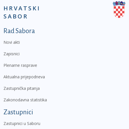
HRVATSKI
SABOR
Podnožje prvi izbornik
Rad Sabora
Novi akti
Zapisnici
Plenarne rasprave
Aktualna prijepodneva
Zastupnička pitanja
Zakonodavna statistika
Zastupnici
Zastupnici u Saboru