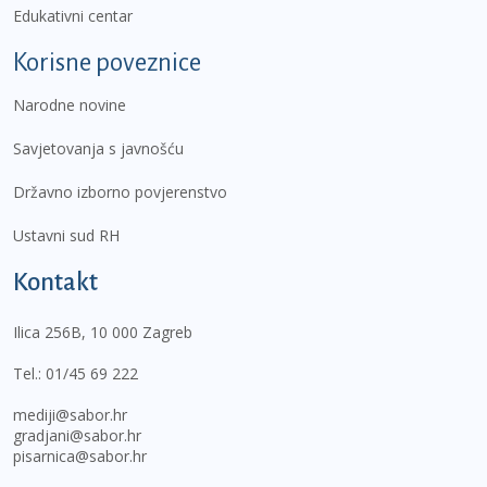
Edukativni centar
Korisne poveznice
Narodne novine
Savjetovanja s javnošću
Državno izborno povjerenstvo
Ustavni sud RH
Kontakt
Ilica 256B, 10 000 Zagreb
Tel.:
01/45 69 222
mediji@sabor.hr
gradjani@sabor.hr
pisarnica@sabor.hr