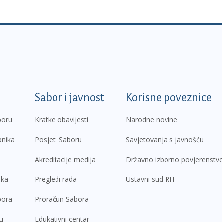
k
Sabor i javnost
Korisne poveznice
boru
Kratke obavijesti
Narodne novine
pnika
Posjeti Saboru
Savjetovanja s javnošću
Akreditacije medija
Državno izborno povjerenstv
ika
Pregledi rada
Ustavni sud RH
bora
Proračun Sabora
ru
Edukativni centar