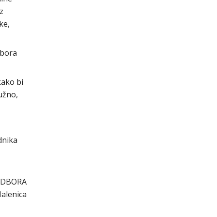
z
ke,
abora
kako bi
užno,
dnika
ODBORA
Malenica