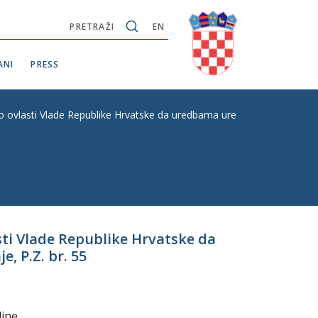
PRETRAŽI
EN
ANI
PRESS
 o ovlasti Vlade Republike Hrvatske da uredbama uređuje pojedina pitan
asti Vlade Republike Hrvatske da
, P.Z. br. 55
dine