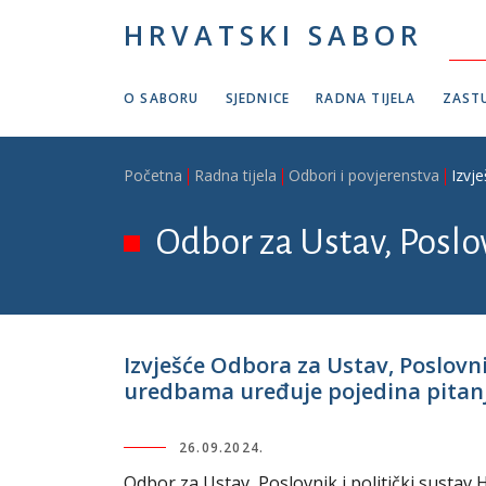
Skoči na glavni sadržaj
HRVATSKI SABOR
O SABORU
SJEDNICE
RADNA TIJELA
ZASTU
Breadcrumb
Početna
Radna tijela
Odbori i povjerenstva
Izvj
Odbor za Ustav, Poslov
Izvješće Odbora za Ustav, Poslovni
uredbama uređuje pojedina pitanja
26.09.2024.
Odbor za Ustav, Poslovnik i politički sustav 