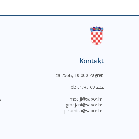
Kontakt
Ilica 256B, 10 000 Zagreb
Tel.:
01/45 69 222
mediji@sabor.hr
o
gradjani@sabor.hr
pisarnica@sabor.hr