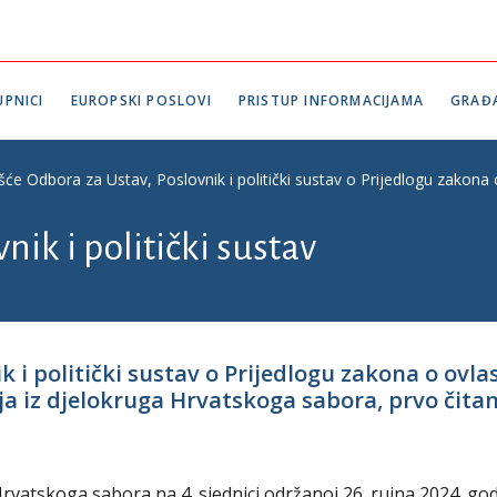
PNICI
EUROPSKI POSLOVI
PRISTUP INFORMACIJAMA
GRAĐ
ešće Odbora za Ustav, Poslovnik i politički sustav o Prijedlogu zakona
nik i politički sustav
k i politički sustav o Prijedlogu zakona o ovl
 iz djelokruga Hrvatskoga sabora, prvo čitanje
Hrvatskoga sabora na 4. sjednici održanoj 26. rujna 2024. go