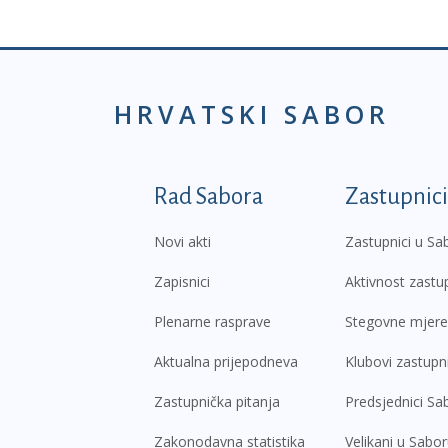
HRVATSKI SABOR
Podnožje prvi izborni
Rad Sabora
Zastupnici
Novi akti
Zastupnici u Sa
Zapisnici
Aktivnost zastu
Plenarne rasprave
Stegovne mjere
Aktualna prijepodneva
Klubovi zastupn
Zastupnička pitanja
Predsjednici Sa
Zakonodavna statistika
Velikani u Sabo