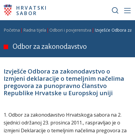
Skoči na glavni sadržaj
HRVATSKI
SABOR
Breadcrumb
Početna
Radna tijela
Odbori i povjerenstva
Izvješće Odbora za 
Odbor za zakonodavstvo
Izvješće Odbora za zakonodavstvo o
Izmjeni deklaracije o temeljnim načelima
pregovora za punopravno članstvo
Republike Hrvatske u Europskoj uniji
1. Odbor za zakonodavstvo Hrvatskoga sabora na 2.
sjednici održanoj 23. prosinca 2011., raspravljao je o
izmjeni Deklaracije o temeljnim načelima pregovora za