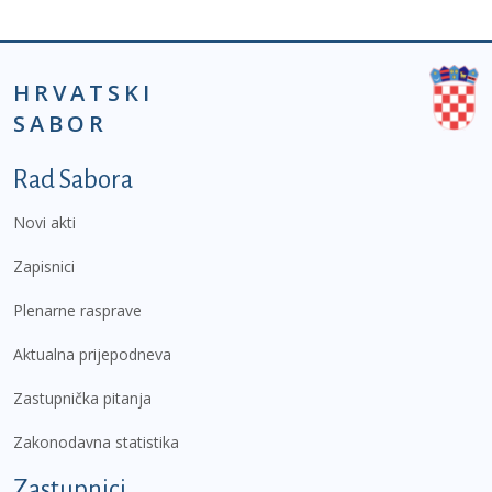
HRVATSKI
SABOR
Podnožje prvi izbornik
Rad Sabora
Novi akti
Zapisnici
Plenarne rasprave
Aktualna prijepodneva
Zastupnička pitanja
Zakonodavna statistika
Zastupnici