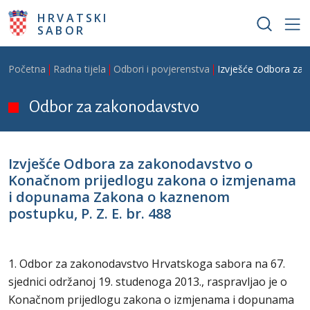
Skoči na glavni sadržaj
HRVATSKI
SABOR
Breadcrumb
Početna
Radna tijela
Odbori i povjerenstva
Izvješće Odbora za 
Odbor za zakonodavstvo
Izvješće Odbora za zakonodavstvo o
Konačnom prijedlogu zakona o izmjenama
i dopunama Zakona o kaznenom
postupku, P. Z. E. br. 488
1. Odbor za zakonodavstvo Hrvatskoga sabora na 67.
sjednici održanoj 19. studenoga 2013., raspravljao je o
Konačnom prijedlogu zakona o izmjenama i dopunama