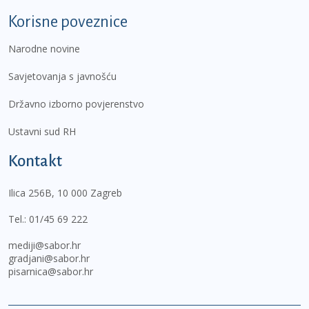
Korisne poveznice
Narodne novine
Savjetovanja s javnošću
Državno izborno povjerenstvo
Ustavni sud RH
Kontakt
Ilica 256B, 10 000 Zagreb
Tel.:
01/45 69 222
mediji@sabor.hr
gradjani@sabor.hr
pisarnica@sabor.hr