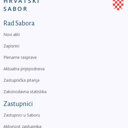
HRVATSKI
SABOR
Podnožje prvi izbornik
Rad Sabora
Novi akti
Zapisnici
Plenarne rasprave
Aktualna prijepodneva
Zastupnička pitanja
Zakonodavna statistika
Zastupnici
Zastupnici u Saboru
Aktivnost zastupnika