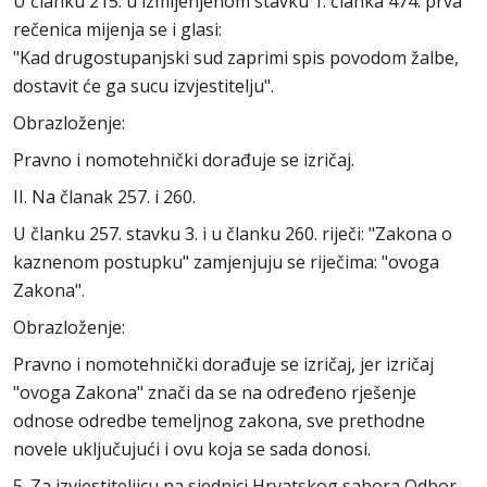
U članku 215. u izmijenjenom stavku 1. članka 474. prva
rečenica mijenja se i glasi:
"Kad drugostupanjski sud zaprimi spis povodom žalbe,
dostavit će ga sucu izvjestitelju".
Obrazloženje:
Pravno i nomotehnički dorađuje se izričaj.
II. Na članak 257. i 260.
U članku 257. stavku 3. i u članku 260. riječi: "Zakona o
kaznenom postupku" zamjenjuju se riječima: "ovoga
Zakona".
Obrazloženje:
Pravno i nomotehnički dorađuje se izričaj, jer izričaj
"ovoga Zakona" znači da se na određeno rješenje
odnose odredbe temeljnog zakona, sve prethodne
novele uključujući i ovu koja se sada donosi.
5. Za izvjestiteljicu na sjednici Hrvatskog sabora Odbor