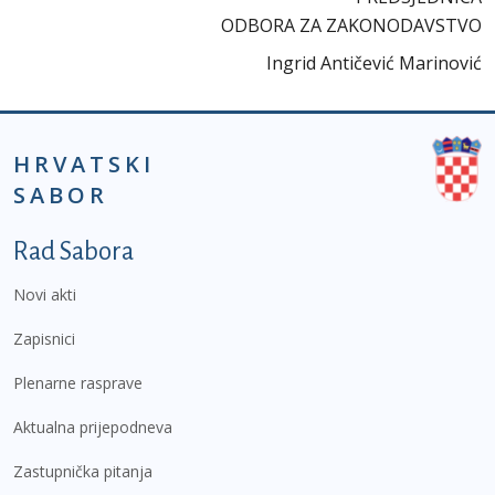
ODBORA ZA ZAKONODAVSTVO
Ingrid Antičević Marinović
HRVATSKI
SABOR
Podnožje prvi izbornik
Rad Sabora
Novi akti
Zapisnici
Plenarne rasprave
Aktualna prijepodneva
Zastupnička pitanja