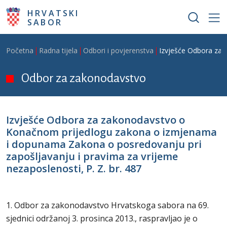
Skoči na glavni sadržaj
HRVATSKI
SABOR
Breadcrumb
Početna
Radna tijela
Odbori i povjerenstva
Izvješće Odbora za 
Odbor za zakonodavstvo
Izvješće Odbora za zakonodavstvo o
Konačnom prijedlogu zakona o izmjenama
i dopunama Zakona o posredovanju pri
zapošljavanju i pravima za vrijeme
nezaposlenosti, P. Z. br. 487
1. Odbor za zakonodavstvo Hrvatskoga sabora na 69.
sjednici održanoj 3. prosinca 2013., raspravljao je o