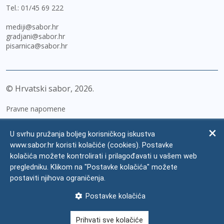
Tel.:
01/45 69 222
mediji@sabor.hr
gradjani@sabor.hr
pisarnica@sabor.hr
© Hrvatski sabor,
2026
Pravne napomene
Izjava o pristupačnosti
U svrhu pružanja boljeg korisničkog iskustva
Zaštita osobnih podataka
www.sabor.hr koristi kolačiće (cookies). Postavke
kolačića možete kontrolirati i prilagođavati u vašem web
Impressum
pregledniku. Klikom na "Postavke kolačića" možete
Česta pitanja
postaviti njihova ograničenja.
Kontakti
Postavke kolačića
Mapa weba
Prihvati sve kolačiće