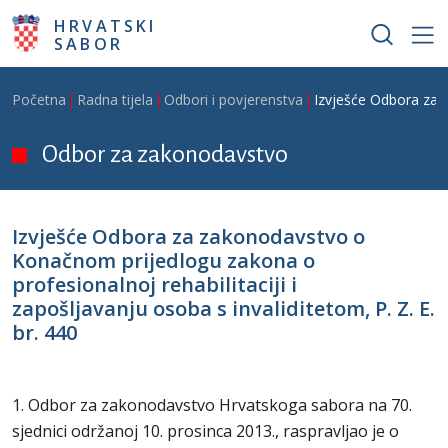
Skoči na glavni sadržaj
HRVATSKI
SABOR
Breadcrumb
Početna
Radna tijela
Odbori i povjerenstva
Izvješće Odbora za z
Odbor za zakonodavstvo
Izvješće Odbora za zakonodavstvo o
Konačnom prijedlogu zakona o
profesionalnoj rehabilitaciji i
zapošljavanju osoba s invaliditetom, P. Z. E.
br. 440
1. Odbor za zakonodavstvo Hrvatskoga sabora na 70.
sjednici održanoj 10. prosinca 2013., raspravljao je o