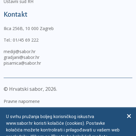
Ustavni sud RH
Kontakt
Ilica 256B, 10 000 Zagreb
Tel.:
01/45 69 222
mediji@sabor.hr
gradjani@sabor.hr
pisarnica@sabor.hr
© Hrvatski sabor,
2026
Pravne napomene
Izjava o pristupačnosti
U svrhu pružanja boljeg korisničkog iskustva
Zaštita osobnih podataka
www.sabor.hr koristi kolačiće (cookies). Postavke
kolačića možete kontrolirati i prilagođavati u vašem web
Impressum