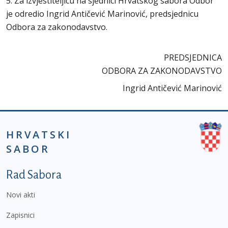
5. Za izvjestiteljicu na sjednici Hrvatskog sabora Odbor
je odredio Ingrid Antičević Marinović, predsjednicu
Odbora za zakonodavstvo.
PREDSJEDNICA
ODBORA ZA ZAKONODAVSTVO
Ingrid Antičević Marinović
HRVATSKI
SABOR
Podnožje prvi izbornik
Rad Sabora
Novi akti
Zapisnici