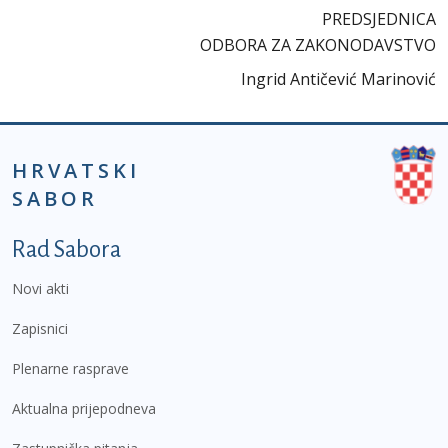
PREDSJEDNICA
ODBORA ZA ZAKONODAVSTVO
Ingrid Antičević Marinović
HRVATSKI
SABOR
Podnožje prvi izbornik
Rad Sabora
Novi akti
Zapisnici
Plenarne rasprave
Aktualna prijepodneva