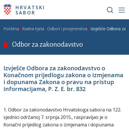
Skoči na glavni sadržaj
HRVATSKI
SABOR
Breadcrumb
Početna
Radna tijela
Odbori i povjerenstva
Izvješće Odbora za 
Odbor za zakonodavstvo
Izvješće Odbora za zakonodavstvo o
Konačnom prijedlogu zakona o izmjenama
i dopunama Zakona o pravu na pristup
informacijama, P. Z. E. br. 832
1. Odbor za zakonodavstvo Hrvatskoga sabora na 122.
sjednici održanoj 7. srpnja 2015., raspravljao je o
Konačni prijedlog zakona o izmjenama i dopunama