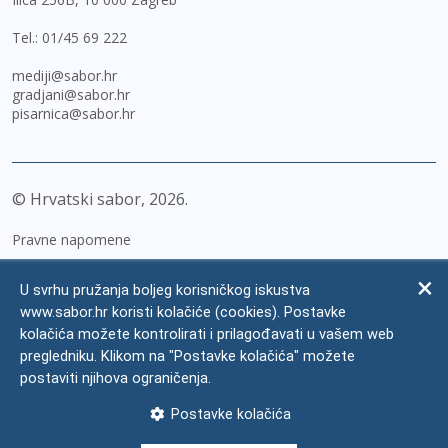
Tel.:
01/45 69 222
mediji@sabor.hr
gradjani@sabor.hr
pisarnica@sabor.hr
© Hrvatski sabor,
2026
Pravne napomene
Izjava o pristupačnosti
U svrhu pružanja boljeg korisničkog iskustva
Zaštita osobnih podataka
www.sabor.hr koristi kolačiće (cookies). Postavke
kolačića možete kontrolirati i prilagođavati u vašem web
Impressum
pregledniku. Klikom na "Postavke kolačića" možete
Česta pitanja
postaviti njihova ograničenja.
Kontakti
Postavke kolačića
Mapa weba