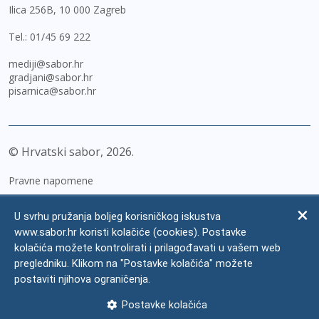
Ilica 256B, 10 000 Zagreb
Tel.:
01/45 69 222
mediji@sabor.hr
gradjani@sabor.hr
pisarnica@sabor.hr
© Hrvatski sabor,
2026
Pravne napomene
Izjava o pristupačnosti
U svrhu pružanja boljeg korisničkog iskustva
Zaštita osobnih podataka
www.sabor.hr koristi kolačiće (cookies). Postavke
kolačića možete kontrolirati i prilagođavati u vašem web
Impressum
pregledniku. Klikom na "Postavke kolačića" možete
Česta pitanja
postaviti njihova ograničenja.
Kontakti
Postavke kolačića