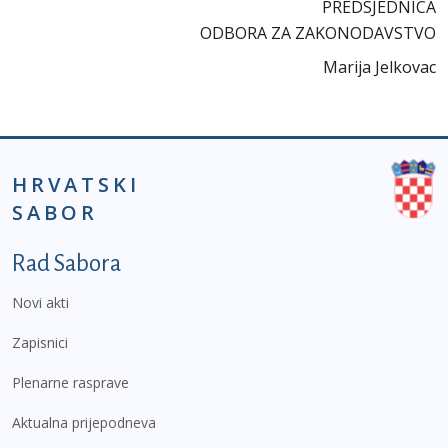
PREDSJEDNICA
ODBORA ZA ZAKONODAVSTVO
Marija Jelkovac
HRVATSKI
SABOR
Podnožje prvi izbornik
Rad Sabora
Novi akti
Zapisnici
Plenarne rasprave
Aktualna prijepodneva