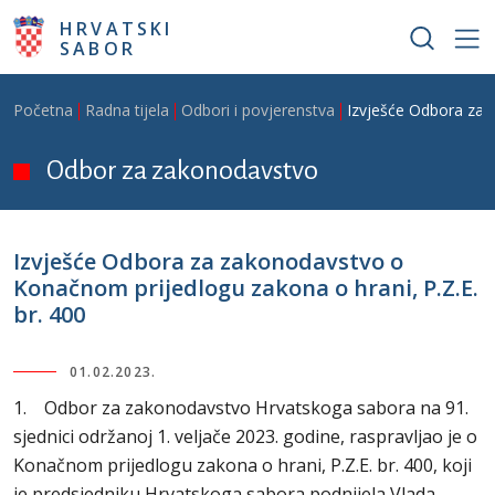
Skoči na glavni sadržaj
HRVATSKI
SABOR
Breadcrumb
Početna
Radna tijela
Odbori i povjerenstva
Izvješće Odbora za 
Odbor za zakonodavstvo
Izvješće Odbora za zakonodavstvo o
Konačnom prijedlogu zakona o hrani, P.Z.E.
br. 400
01.02.2023.
1. Odbor za zakonodavstvo Hrvatskoga sabora na 91.
sjednici održanoj 1. veljače 2023. godine, raspravljao je o
Konačnom prijedlogu zakona o hrani, P.Z.E. br. 400, koji
je predsjedniku Hrvatskoga sabora podnijela Vlada