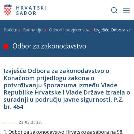
Skoči na glavni sadržaj
HRVATSKI
SABOR
Breadcrumb
Početna
Radna tijela
Odbori i povjerenstva
Izvješće Odbora za z
Odbor za zakonodavstvo
Izvješće Odbora za zakonodavstvo o
Konačnom prijedlogu zakona o
potvrđivanju Sporazuma između Vlade
Republike Hrvatske i Vlade Države Izraela o
suradnji u području javne sigurnosti, P.Z.
br. 464
22.03.2023.
1. Odbor za zakonodavstvo Hrvatskoga sabora na 98.