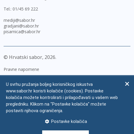
Tel.:
01/45 69 222
mediji@sabor.hr
gradjani@sabor.hr
pisarnica@sabor.hr
© Hrvatski sabor,
2026
Pravne napomene
Izjava o pristupačnosti
U svrhu pružanja boljeg korisničkog iskustva
Zaštita osobnih podataka
www.sabor.hr koristi kolačiće (cookies). Postavke
kolačića možete kontrolirati i prilagođavati u vašem web
Impressum
pregledniku. Klikom na "Postavke kolačića" možete
Česta pitanja
postaviti njihova ograničenja.
Kontakti
Postavke kolačića
Mapa weba