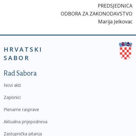
PREDSJEDNICA
ODBORA ZA ZAKONODAVSTVO
Marija Jelkovac
HRVATSKI
SABOR
Podnožje prvi izbornik
Rad Sabora
Novi akti
Zapisnici
Plenarne rasprave
Aktualna prijepodneva
Zastupnička pitanja