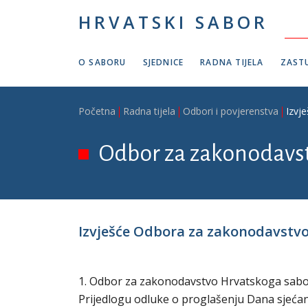
Skoči na glavni sadržaj
HRVATSKI SABOR
O SABORU
SJEDNICE
RADNA TIJELA
ZASTU
Breadcrumb
Početna
Radna tijela
Odbori i povjerenstva
Izvj
Odbor za zakonodavs
Izvješće Odbora za zakonodavstvo 
1. Odbor za zakonodavstvo Hrvatskoga sabora 
Prijedlogu odluke o proglašenju Dana sjećanj