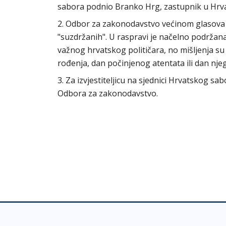
sabora podnio Branko Hrg, zastupnik u Hrva
2. Odbor za zakonodavstvo većinom glasova n
"suzdržanih". U raspravi je načelno podržana
važnog hrvatskog političara, no mišljenja su
rođenja, dan počinjenog atentata ili dan nje
3. Za izvjestiteljicu na sjednici Hrvatskog s
Odbora za zakonodavstvo.