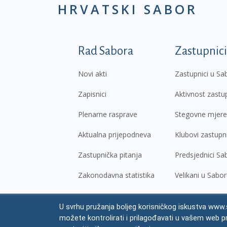
HRVATSKI SABOR
Podnožje prvi izborni
Rad Sabora
Zastupnici
Novi akti
Zastupnici u Sa
Zapisnici
Aktivnost zastu
Plenarne rasprave
Stegovne mjere
Aktualna prijepodneva
Klubovi zastupn
Zastupnička pitanja
Predsjednici Sa
Zakonodavna statistika
Velikani u Sabo
U svrhu pružanja boljeg korisničkog iskustva www.s
© Hrvatski sabor,
2026
možete kontrolirati i prilagođavati u vašem web p
Prav