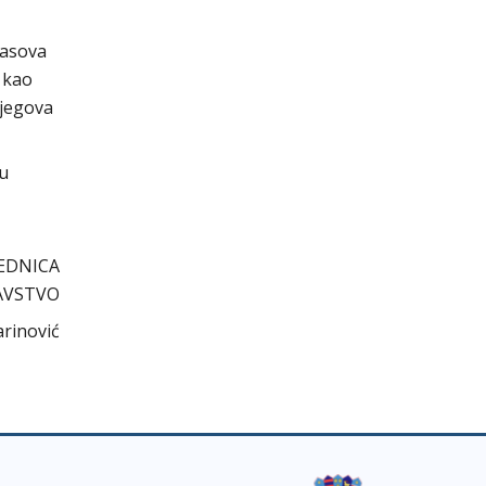
lasova
 kao
njegova
cu
EDNICA
AVSTVO
arinović