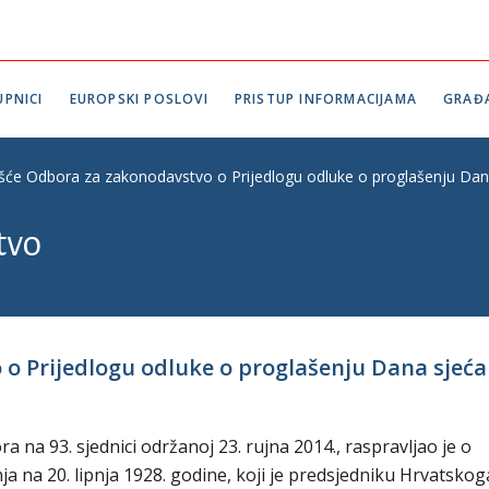
PNICI
EUROPSKI POSLOVI
PRISTUP INFORMACIJAMA
GRAĐ
ešće Odbora za zakonodavstvo o Prijedlogu odluke o proglašenju Dana
tvo
o Prijedlogu odluke o proglašenju Dana sjećan
na 93. sjednici održanoj 23. rujna 2014., raspravljao je o
a na 20. lipnja 1928. godine, koji je predsjedniku Hrvatskog