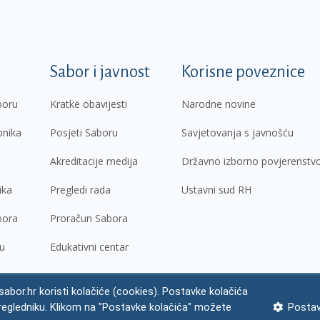
k
Sabor i javnost
Korisne poveznice
boru
Kratke obavijesti
Narodne novine
pnika
Posjeti Saboru
Savjetovanja s javnošću
Akreditacije medija
Državno izborno povjerenstv
ika
Pregledi rada
Ustavni sud RH
bora
Proračun Sabora
ru
Edukativni centar
abor.hr koristi kolačiće (cookies). Postavke kolačića
regledniku. Klikom na "Postavke kolačića" možete
Postav
ne napomene
Izjava o pristupačnosti
Zaštita osobnih podataka
Impres