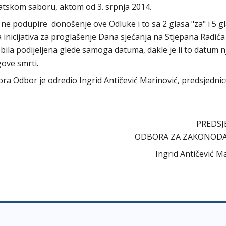
tskom saboru, aktom od 3. srpnja 2014.
e podupire donošenje ove Odluke i to sa 2 glasa "za" i 5 g
 inicijativa za proglašenje Dana sjećanja na Stjepana Radića
 bila podijeljena glede samoga datuma, dakle je li to datum 
gove smrti.
abora Odbor je odredio Ingrid Antičević Marinović, predsjedni
PREDSJ
ODBORA ZA ZAKONOD
Ingrid Antičević M