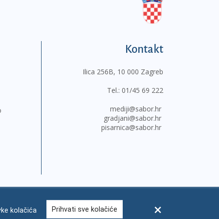
Kontakt
Ilica 256B, 10 000 Zagreb
Tel.:
01/45 69 222
mediji@sabor.hr
o
gradjani@sabor.hr
pisarnica@sabor.hr
Prihvati sve kolačiće
ke kolačića
sum
Česta pitanja
Kontakti
Mapa weba