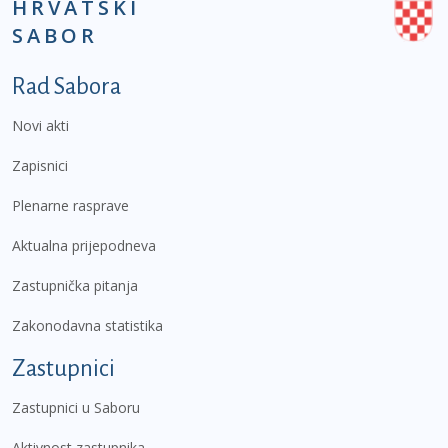
HRVATSKI
SABOR
Podnožje prvi izbornik
Rad Sabora
Novi akti
Zapisnici
Plenarne rasprave
Aktualna prijepodneva
Zastupnička pitanja
Zakonodavna statistika
Zastupnici
Zastupnici u Saboru
Aktivnost zastupnika