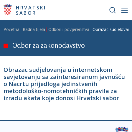
Skoči na glavni sadržaj
HRVATSKI
SABOR
Breadcrumb
Početna
Radna tijela
Odbori i povjerenstva
Obrazac sudjelovanja
Odbor za zakonodavstvo
Obrazac sudjelovanja u internetskom
savjetovanju sa zainteresiranom javnošću
o Nacrtu prijedloga jedinstvenih
metodološko-nomotehničkih pravila za
izradu akata koje donosi Hrvatski sabor