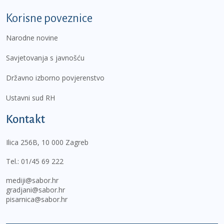
Korisne poveznice
Narodne novine
Savjetovanja s javnošću
Državno izborno povjerenstvo
Ustavni sud RH
Kontakt
Ilica 256B, 10 000 Zagreb
Tel.:
01/45 69 222
mediji@sabor.hr
gradjani@sabor.hr
pisarnica@sabor.hr