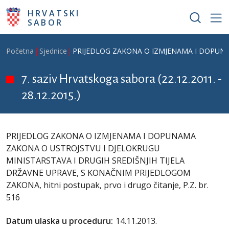
Skoči na glavni sadržaj
HRVATSKI
SABOR
Breadcrumb
Početna
Sjednice
PRIJEDLOG ZAKONA O IZMJENAMA I DOPUNAMA 
7. saziv Hrvatskoga sabora (22.12.2011. -
28.12.2015.)
PRIJEDLOG ZAKONA O IZMJENAMA I DOPUNAMA
ZAKONA O USTROJSTVU I DJELOKRUGU
MINISTARSTAVA I DRUGIH SREDIŠNJIH TIJELA
DRŽAVNE UPRAVE, S KONAČNIM PRIJEDLOGOM
ZAKONA, hitni postupak, prvo i drugo čitanje, P.Z. br.
516
Datum ulaska u proceduru:
14.11.2013.