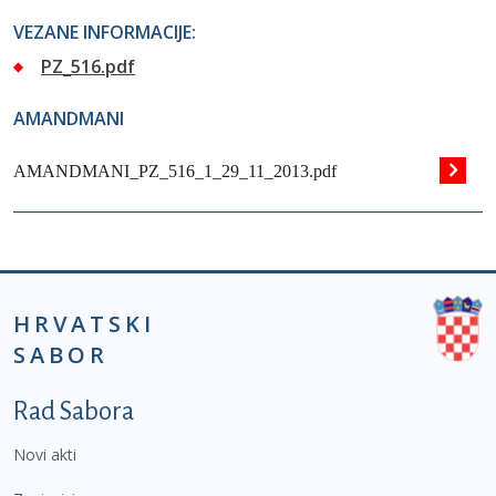
VEZANE INFORMACIJE:
PZ_516.pdf
AMANDMANI
AMANDMANI_PZ_516_1_29_11_2013.pdf
HRVATSKI
SABOR
Podnožje prvi izbornik
Rad Sabora
Novi akti