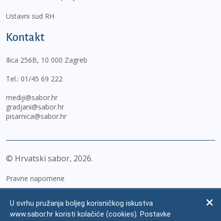
Ustavni sud RH
Kontakt
Ilica 256B, 10 000 Zagreb
Tel.:
01/45 69 222
mediji@sabor.hr
gradjani@sabor.hr
pisarnica@sabor.hr
© Hrvatski sabor,
2026
Pravne napomene
Izjava o pristupačnosti
U svrhu pružanja boljeg korisničkog iskustva
Zaštita osobnih podataka
www.sabor.hr koristi kolačiće (cookies). Postavke