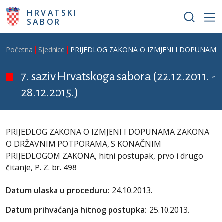
Skoči na glavni sadržaj
HRVATSKI
SABOR
Breadcrumb
Početna
Sjednice
PRIJEDLOG ZAKONA O IZMJENI I DOPUNAMA ZA
7. saziv Hrvatskoga sabora (22.12.2011. -
28.12.2015.)
PRIJEDLOG ZAKONA O IZMJENI I DOPUNAMA ZAKONA
O DRŽAVNIM POTPORAMA, S KONAČNIM
PRIJEDLOGOM ZAKONA, hitni postupak, prvo i drugo
čitanje, P. Z. br. 498
Datum ulaska u proceduru:
24.10.2013.
Datum prihvaćanja hitnog postupka:
25.10.2013.