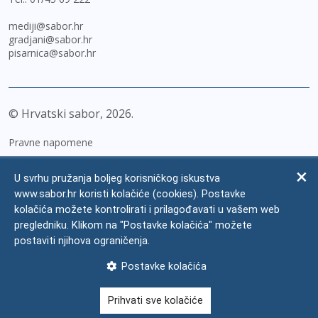
mediji@sabor.hr
gradjani@sabor.hr
pisarnica@sabor.hr
© Hrvatski sabor,
2026
Pravne napomene
Izjava o pristupačnosti
U svrhu pružanja boljeg korisničkog iskustva
Zaštita osobnih podataka
www.sabor.hr koristi kolačiće (cookies). Postavke
kolačića možete kontrolirati i prilagođavati u vašem web
Impressum
pregledniku. Klikom na "Postavke kolačića" možete
Česta pitanja
postaviti njihova ograničenja.
Kontakti
Postavke kolačića
Mapa weba
Prihvati sve kolačiće