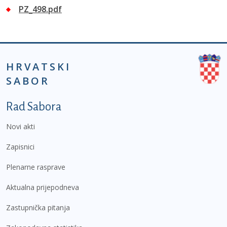
PZ_498.pdf
HRVATSKI
SABOR
Podnožje prvi izbornik
Rad Sabora
Novi akti
Zapisnici
Plenarne rasprave
Aktualna prijepodneva
Zastupnička pitanja