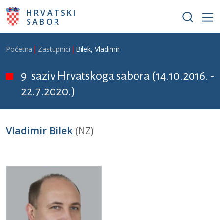
Skoči na glavni sadržaj
HRVATSKI
SABOR
Breadcrumb
Početna
Zastupnici
Bilek, Vladimir
9. saziv Hrvatskoga sabora (14.10.2016. -
22.7.2020.)
Vladimir Bilek
(NZ)