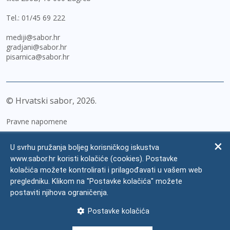
Tel.:
01/45 69 222
mediji@sabor.hr
gradjani@sabor.hr
pisarnica@sabor.hr
© Hrvatski sabor,
2026
Pravne napomene
Izjava o pristupačnosti
U svrhu pružanja boljeg korisničkog iskustva
Zaštita osobnih podataka
www.sabor.hr koristi kolačiće (cookies). Postavke
kolačića možete kontrolirati i prilagođavati u vašem web
Impressum
pregledniku. Klikom na "Postavke kolačića" možete
Česta pitanja
postaviti njihova ograničenja.
Kontakti
Postavke kolačića
Mapa weba