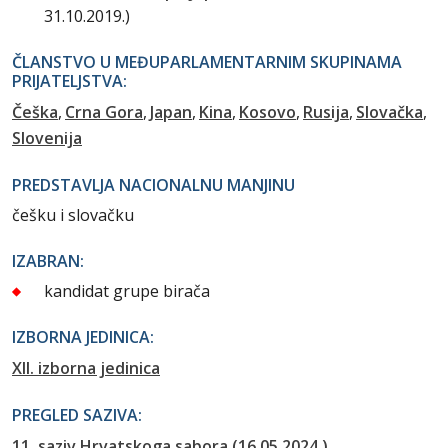
31.10.2019.)
ČLANSTVO U MEĐUPARLAMENTARNIM SKUPINAMA
PRIJATELJSTVA:
Češka
Crna Gora
Japan
Kina
Kosovo
Rusija
Slovačka
Slovenija
PREDSTAVLJA NACIONALNU MANJINU
češku i slovačku
IZABRAN:
kandidat grupe birača
IZBORNA JEDINICA:
XII. izborna jedinica
PREGLED SAZIVA:
11. saziv Hrvatskoga sabora (16.05.2024.)