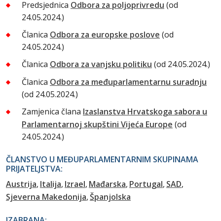
Predsjednica
Odbora za poljoprivredu
(od
24.05.2024.)
Članica
Odbora za europske poslove
(od
24.05.2024.)
Članica
Odbora za vanjsku politiku
(od 24.05.2024.)
Članica
Odbora za međuparlamentarnu suradnju
(od 24.05.2024.)
Zamjenica člana
Izaslanstva Hrvatskoga sabora u
Parlamentarnoj skupštini Vijeća Europe
(od
24.05.2024.)
ČLANSTVO U MEĐUPARLAMENTARNIM SKUPINAMA
PRIJATELJSTVA:
Austrija
Italija
Izrael
Mađarska
Portugal
SAD
Sjeverna Makedonija
Španjolska
IZABRANA: