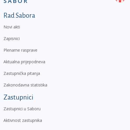
SABOR
Podnožje prvi izbornik
Rad Sabora
Novi akti
Zapisnici
Plenarne rasprave
Aktualna prijepodneva
Zastupnička pitanja
Zakonodavna statistika
Zastupnici
Zastupnici u Saboru
Aktivnost zastupnika