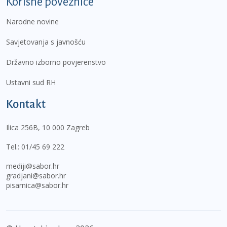
Korisne poveznice
Narodne novine
Savjetovanja s javnošću
Državno izborno povjerenstvo
Ustavni sud RH
Kontakt
Ilica 256B, 10 000 Zagreb
Tel.:
01/45 69 222
mediji@sabor.hr
gradjani@sabor.hr
pisarnica@sabor.hr