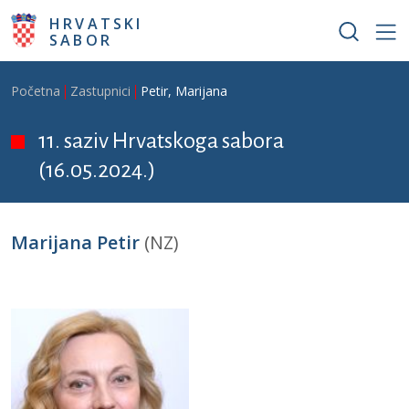
Skoči na glavni sadržaj
HRVATSKI
SABOR
Breadcrumb
Početna
Zastupnici
Petir, Marijana
11. saziv Hrvatskoga sabora
(16.05.2024.)
Marijana Petir
(NZ)