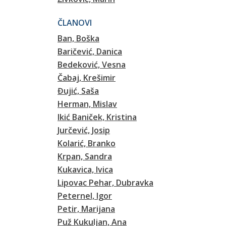
ČLANOVI
Ban, Boška
Baričević, Danica
Bedeković, Vesna
Čabaj, Krešimir
Đujić, Saša
Herman, Mislav
Ikić Baniček, Kristina
Jurčević, Josip
Kolarić, Branko
Krpan, Sandra
Kukavica, Ivica
Lipovac Pehar, Dubravka
Peternel, Igor
Petir, Marijana
Puž Kukuljan, Ana