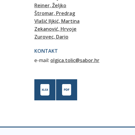
Reiner, Željko
Štromar, Predrag
Vlašić Iljkić, Martina
Zekanović, Hrvoje
Zurovec, Dario
KONTAKT
e-mail:
olgica.tolic@sabor.hr