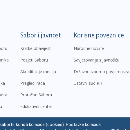
k
Sabor i javnost
Korisne poveznice
boru
Kratke obavijesti
Narodne novine
pnika
Posjeti Saboru
Savjetovanja s javnošću
Akreditacije medija
Državno izborno povjerenstv
ika
Pregledi rada
Ustavni sud RH
bora
Proračun Sabora
ru
Edukativni centar
abor.hr koristi kolačiće (cookies). Postavke kolačića