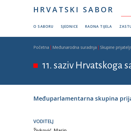
Skoči na glavni sadržaj
HRVATSKI SABOR
O SABORU
SJEDNICE
RADNA TIJELA
ZASTU
Breadcrumb
Početna
Međunarodna suradnja
Skupine prijatelj
11. saziv Hrvatskoga s
Međuparlamentarna skupina prijat
VODITELJ
Živković, Marin