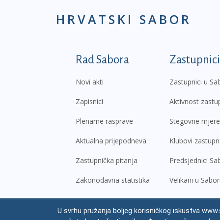
HRVATSKI SABOR
Podnožje prvi izborni
Rad Sabora
Zastupnici
Novi akti
Zastupnici u Sa
Zapisnici
Aktivnost zastu
Plenarne rasprave
Stegovne mjere
Aktualna prijepodneva
Klubovi zastupn
Zastupnička pitanja
Predsjednici Sa
Zakonodavna statistika
Velikani u Sabo
U svrhu pružanja boljeg korisničkog iskustva www.s