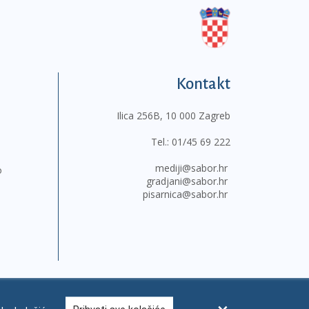
Kontakt
Ilica 256B, 10 000 Zagreb
Tel.:
01/45 69 222
mediji@sabor.hr
o
gradjani@sabor.hr
pisarnica@sabor.hr