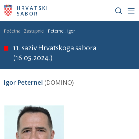
Skoči na glavni sadržaj
HRVATSKI
SABOR
Breadcrumb
Početna
Zastupnici
Peternel, Igor
11. saziv Hrvatskoga sabora
(16.05.2024.)
Igor Peternel
(DOMINO)