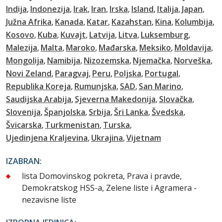
Indija
Indonezija
Irak
Iran
Irska
Island
Italija
Japan
Južna Afrika
Kanada
Katar
Kazahstan
Kina
Kolumbija
Kosovo
Kuba
Kuvajt
Latvija
Litva
Luksemburg
Malezija
Malta
Maroko
Mađarska
Meksiko
Moldavija
Mongolija
Namibija
Nizozemska
Njemačka
Norveška
Novi Zeland
Paragvaj
Peru
Poljska
Portugal
Republika Koreja
Rumunjska
SAD
San Marino
Saudijska Arabija
Sjeverna Makedonija
Slovačka
Slovenija
Španjolska
Srbija
Šri Lanka
Švedska
Švicarska
Turkmenistan
Turska
Ujedinjena Kraljevina
Ukrajina
Vijetnam
IZABRAN:
lista Domovinskog pokreta, Prava i pravde,
Demokratskog HSS-a, Zelene liste i Agramera -
nezavisne liste