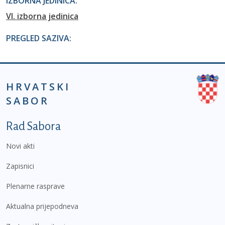
IZBORNA JEDINICA:
VI. izborna jedinica
PREGLED SAZIVA:
HRVATSKI
SABOR
Podnožje prvi izbornik
Rad Sabora
Novi akti
Zapisnici
Plenarne rasprave
Aktualna prijepodneva