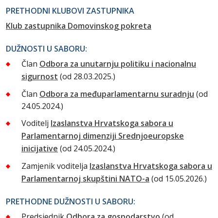
PRETHODNI KLUBOVI ZASTUPNIKA
Klub zastupnika Domovinskog pokreta
DUŽNOSTI U SABORU:
Član
Odbora za unutarnju politiku i nacionalnu
sigurnost
(od 28.03.2025.)
Član
Odbora za međuparlamentarnu suradnju
(od
24.05.2024.)
Voditelj
Izaslanstva Hrvatskoga sabora u
Parlamentarnoj dimenziji Srednjoeuropske
inicijative
(od 24.05.2024.)
Zamjenik voditelja
Izaslanstva Hrvatskoga sabora u
Parlamentarnoj skupštini NATO-a
(od 15.05.2026.)
PRETHODNE DUŽNOSTI U SABORU:
Predsjednik
Odbora za gospodarstvo
(od