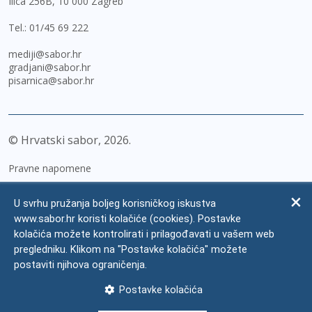
Ilica 256B, 10 000 Zagreb
Tel.:
01/45 69 222
mediji@sabor.hr
gradjani@sabor.hr
pisarnica@sabor.hr
© Hrvatski sabor,
2026
Pravne napomene
Izjava o pristupačnosti
U svrhu pružanja boljeg korisničkog iskustva
Zaštita osobnih podataka
www.sabor.hr koristi kolačiće (cookies). Postavke
kolačića možete kontrolirati i prilagođavati u vašem web
Impressum
pregledniku. Klikom na "Postavke kolačića" možete
Česta pitanja
postaviti njihova ograničenja.
Kontakti
Postavke kolačića
Mapa weba