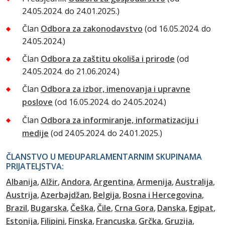
24.05.2024. do 24.01.2025.)
Član
Odbora za zakonodavstvo
(od 16.05.2024. do
24.05.2024.)
Član
Odbora za zaštitu okoliša i prirode
(od
24.05.2024. do 21.06.2024.)
Član
Odbora za izbor, imenovanja i upravne
poslove
(od 16.05.2024. do 24.05.2024.)
Član
Odbora za informiranje, informatizaciju i
medije
(od 24.05.2024. do 24.01.2025.)
ČLANSTVO U MEĐUPARLAMENTARNIM SKUPINAMA
PRIJATELJSTVA:
Albanija
Alžir
Andora
Argentina
Armenija
Australija
Austrija
Azerbajdžan
Belgija
Bosna i Hercegovina
Brazil
Bugarska
Češka
Čile
Crna Gora
Danska
Egipat
Estonija
Filipini
Finska
Francuska
Grčka
Gruzija