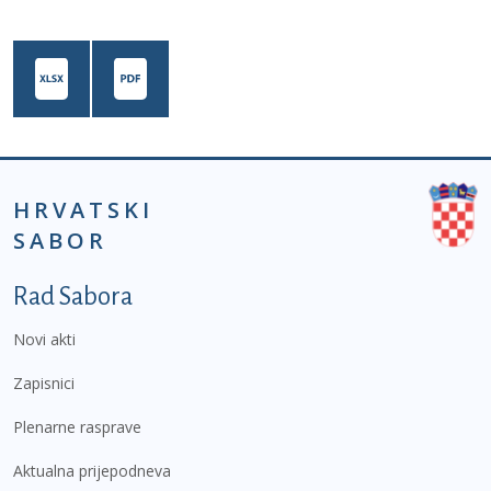
HRVATSKI
SABOR
Podnožje prvi izbornik
Rad Sabora
Novi akti
Zapisnici
Plenarne rasprave
Aktualna prijepodneva