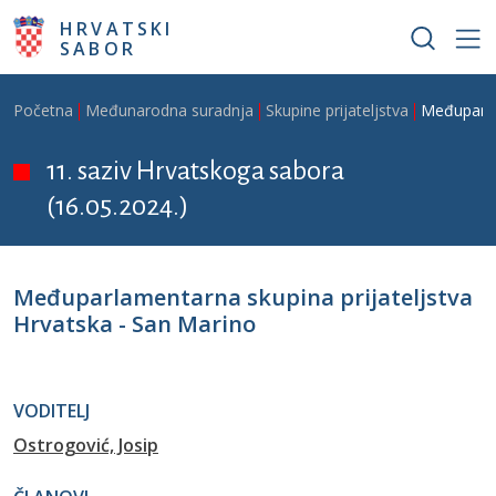
Skoči na glavni sadržaj
HRVATSKI
SABOR
Breadcrumb
Početna
Međunarodna suradnja
Skupine prijateljstva
Međuparlam
11. saziv Hrvatskoga sabora
(16.05.2024.)
Međuparlamentarna skupina prijateljstva
Hrvatska - San Marino
VODITELJ
Ostrogović, Josip