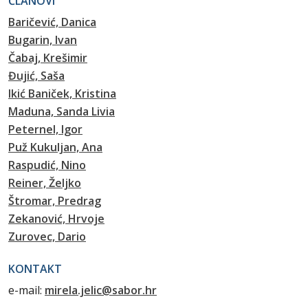
ČLANOVI
Baričević, Danica
Bugarin, Ivan
Čabaj, Krešimir
Đujić, Saša
Ikić Baniček, Kristina
Maduna, Sanda Livia
Peternel, Igor
Puž Kukuljan, Ana
Raspudić, Nino
Reiner, Željko
Štromar, Predrag
Zekanović, Hrvoje
Zurovec, Dario
KONTAKT
e-mail:
mirela.jelic@sabor.hr