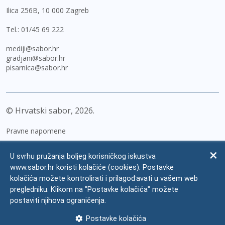
Ilica 256B, 10 000 Zagreb
Tel.:
01/45 69 222
mediji@sabor.hr
gradjani@sabor.hr
pisarnica@sabor.hr
© Hrvatski sabor,
2026
Pravne napomene
Izjava o pristupačnosti
U svrhu pružanja boljeg korisničkog iskustva
Zaštita osobnih podataka
www.sabor.hr koristi kolačiće (cookies). Postavke
kolačića možete kontrolirati i prilagođavati u vašem web
Impressum
pregledniku. Klikom na "Postavke kolačića" možete
Česta pitanja
postaviti njihova ograničenja.
Kontakti
Postavke kolačića