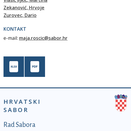
Vlašić Iljkić, Martina
Zekanović, Hrvoje
Zurovec, Dario
KONTAKT
e-mail:
maja.roscic@sabor.hr
HRVATSKI
SABOR
Podnožje prvi izbornik
Rad Sabora