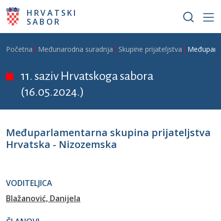
Skoči na glavni sadržaj
HRVATSKI
SABOR
Breadcrumb
Početna
Međunarodna suradnja
Skupine prijateljstva
Međuparla
11. saziv Hrvatskoga sabora
(16.05.2024.)
Međuparlamentarna skupina prijateljstva
Hrvatska - Nizozemska
VODITELJICA
Blažanović, Danijela