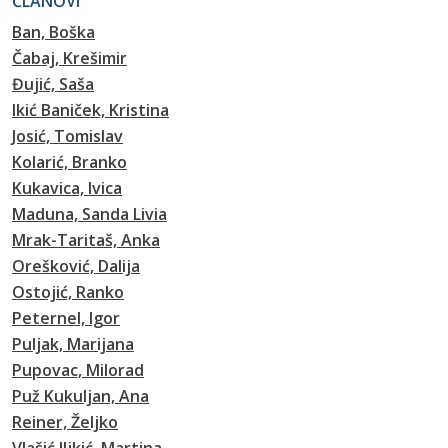
ČLANOVI
Ban, Boška
Čabaj, Krešimir
Đujić, Saša
Ikić Baniček, Kristina
Josić, Tomislav
Kolarić, Branko
Kukavica, Ivica
Maduna, Sanda Livia
Mrak-Taritaš, Anka
Orešković, Dalija
Ostojić, Ranko
Peternel, Igor
Puljak, Marijana
Pupovac, Milorad
Puž Kukuljan, Ana
Reiner, Željko