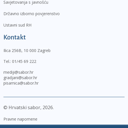
Savjetovanja s javnošću
Državno izborno povjerenstvo
Ustavni sud RH
Kontakt
Ilica 256B, 10 000 Zagreb
Tel.:
01/45 69 222
mediji@sabor.hr
gradjani@sabor.hr
pisarnica@sabor.hr
© Hrvatski sabor,
2026
Pravne napomene