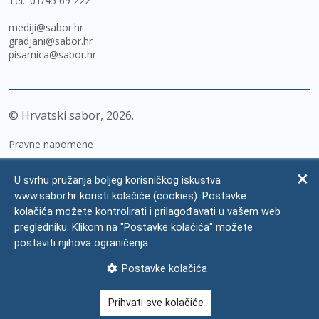
Tel.:
01/45 69 222
mediji@sabor.hr
gradjani@sabor.hr
pisarnica@sabor.hr
© Hrvatski sabor,
2026
Pravne napomene
Izjava o pristupačnosti
U svrhu pružanja boljeg korisničkog iskustva
Zaštita osobnih podataka
www.sabor.hr koristi kolačiće (cookies). Postavke
kolačića možete kontrolirati i prilagođavati u vašem web
Impressum
pregledniku. Klikom na "Postavke kolačića" možete
Česta pitanja
postaviti njihova ograničenja.
Kontakti
Postavke kolačića
Mapa weba
Prihvati sve kolačiće