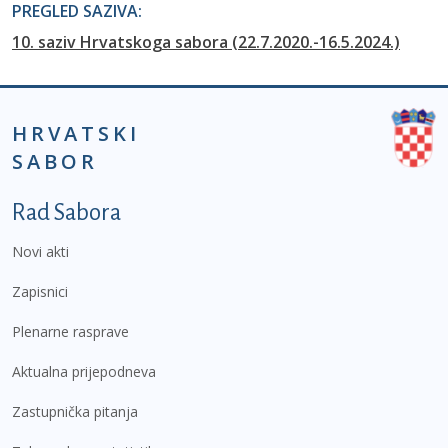
PREGLED SAZIVA:
10. saziv Hrvatskoga sabora (22.7.2020.-16.5.2024.)
HRVATSKI
SABOR
Podnožje prvi izbornik
Rad Sabora
Novi akti
Zapisnici
Plenarne rasprave
Aktualna prijepodneva
Zastupnička pitanja