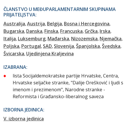
ČLANSTVO U MEĐUPARLAMENTARNIM SKUPINAMA
PRIJATELJSTVA:
Australija
Austrija
Belgija
Bosna i Hercegovina
Bugarska
Danska
Finska
Francuska
Grčka
Irska
Italija
Luksemburg
Mađarska
Nizozemska
Njemačka
Poljska
Portugal
SAD
Slovenija
Španjolska
Švedska
Švicarska
Ujedinjena Kraljevina
IZABRANA:
lista Socijaldemokratske partije Hrvatske, Centra,
Hrvatske seljačke stranke, "Dalije Orešković i ljudi s
imenom i prezimenom", Narodne stranke -
Reformista i Građansko-liberalnog saveza
IZBORNA JEDINICA:
V. izborna jedinica