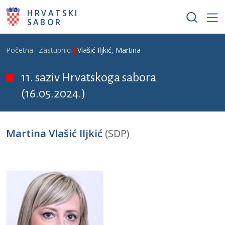
Skoči na glavni sadržaj
HRVATSKI
SABOR
Breadcrumb
Početna
Zastupnici
Vlašić Iljkić, Martina
11. saziv Hrvatskoga sabora
(16.05.2024.)
Martina Vlašić Iljkić
(SDP)