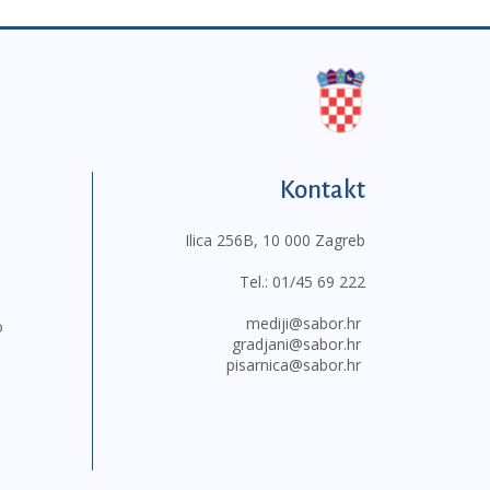
Kontakt
Ilica 256B, 10 000 Zagreb
Tel.:
01/45 69 222
mediji@sabor.hr
o
gradjani@sabor.hr
pisarnica@sabor.hr