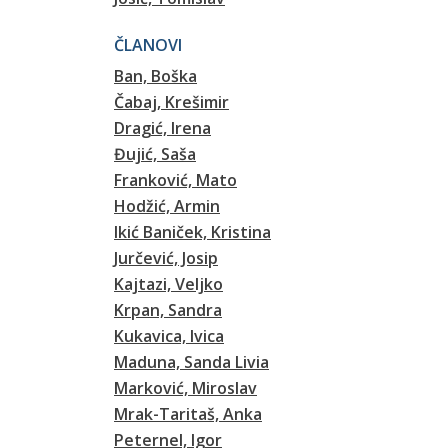
ČLANOVI
Ban, Boška
Čabaj, Krešimir
Dragić, Irena
Đujić, Saša
Franković, Mato
Hodžić, Armin
Ikić Baniček, Kristina
Jurčević, Josip
Kajtazi, Veljko
Krpan, Sandra
Kukavica, Ivica
Maduna, Sanda Livia
Marković, Miroslav
Mrak-Taritaš, Anka
Peternel, Igor