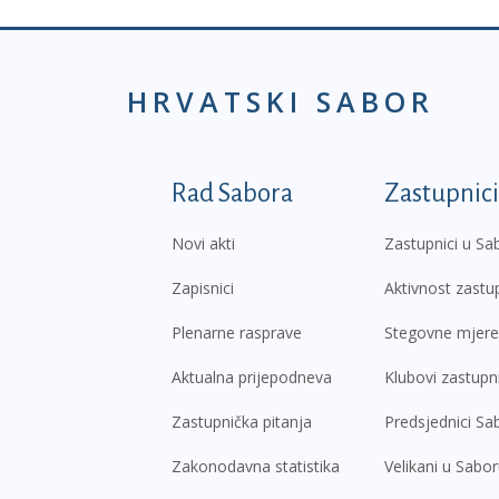
HRVATSKI SABOR
Podnožje prvi izborni
Rad Sabora
Zastupnici
Novi akti
Zastupnici u Sa
Zapisnici
Aktivnost zastu
Plenarne rasprave
Stegovne mjere
Aktualna prijepodneva
Klubovi zastupn
Zastupnička pitanja
Predsjednici Sa
Zakonodavna statistika
Velikani u Sabo