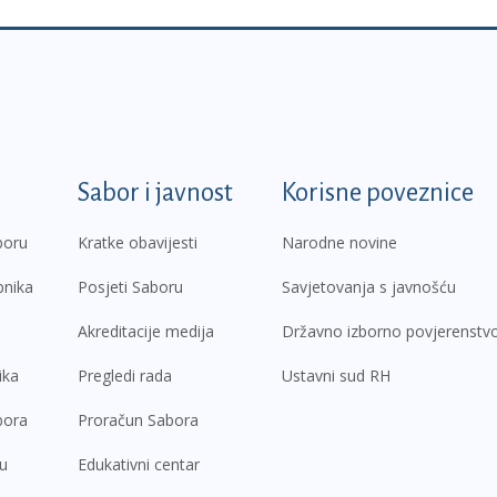
k
Sabor i javnost
Korisne poveznice
boru
Kratke obavijesti
Narodne novine
pnika
Posjeti Saboru
Savjetovanja s javnošću
Akreditacije medija
Državno izborno povjerenstv
ika
Pregledi rada
Ustavni sud RH
bora
Proračun Sabora
ru
Edukativni centar