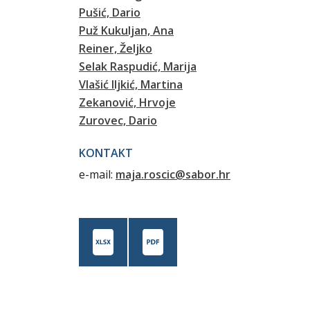
Pušić, Dario
Puž Kukuljan, Ana
Reiner, Željko
Selak Raspudić, Marija
Vlašić Iljkić, Martina
Zekanović, Hrvoje
Zurovec, Dario
KONTAKT
e-mail:
maja.roscic@sabor.hr