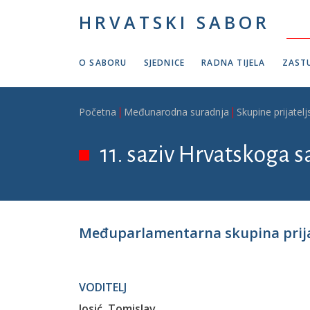
Skoči na glavni sadržaj
HRVATSKI SABOR
O SABORU
SJEDNICE
RADNA TIJELA
ZASTU
Breadcrumb
Početna
Međunarodna suradnja
Skupine prijatelj
11. saziv Hrvatskoga s
Međuparlamentarna skupina prija
VODITELJ
Josić, Tomislav