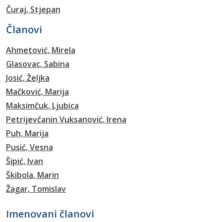
Čuraj, Stjepan
Članovi
Ahmetović, Mirela
Glasovac, Sabina
Josić, Željka
Mačković, Marija
Maksimčuk, Ljubica
Petrijevčanin Vuksanović, Irena
Puh, Marija
Pusić, Vesna
Šipić, Ivan
Škibola, Marin
Žagar, Tomislav
Imenovani članovi