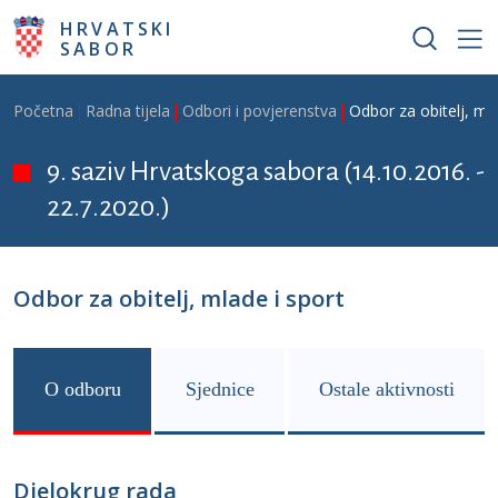
Skoči na glavni sadržaj
HRVATSKI
SABOR
Breadcrumb
Početna
Radna tijela
Odbori i povjerenstva
Odbor za obitelj, mla
9. saziv Hrvatskoga sabora (14.10.2016. -
22.7.2020.)
Odbor za obitelj, mlade i sport
O odboru
Sjednice
Ostale aktivnosti
Djelokrug rada