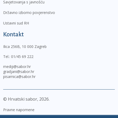
Savjetovanja s javnošću
Državno izborno povjerenstvo
Ustavni sud RH
Kontakt
Ilica 256B, 10 000 Zagreb
Tel.:
01/45 69 222
mediji@sabor.hr
gradjani@sabor.hr
pisarnica@sabor.hr
© Hrvatski sabor,
2026
Pravne napomene