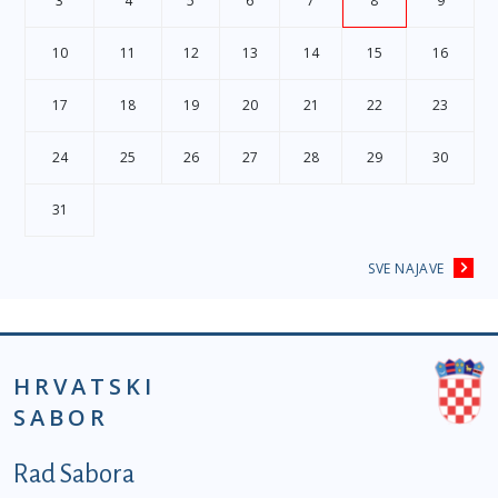
3
4
5
6
7
8
9
10
11
12
13
14
15
16
17
18
19
20
21
22
23
24
25
26
27
28
29
30
31
SVE NAJAVE
HRVATSKI
SABOR
Podnožje prvi izbornik
Rad Sabora