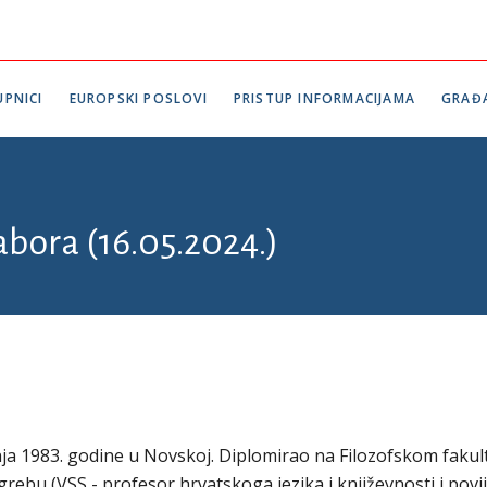
PNICI
EUROPSKI POSLOVI
PRISTUP INFORMACIJAMA
GRAĐ
abora (16.05.2024.)
nja 1983. godine u Novskoj. Diplomirao na Filozofskom fakul
grebu (VSS - profesor hrvatskoga jezika i književnosti i povij