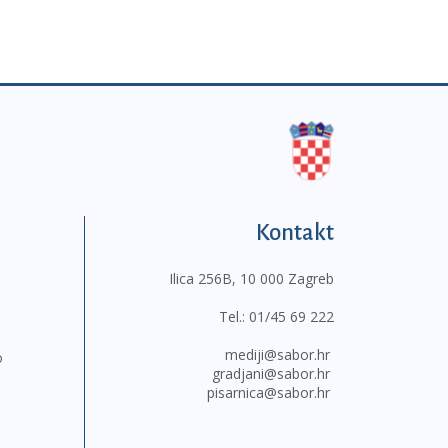
Kontakt
Ilica 256B, 10 000 Zagreb
Tel.:
01/45 69 222
mediji@sabor.hr
o
gradjani@sabor.hr
pisarnica@sabor.hr