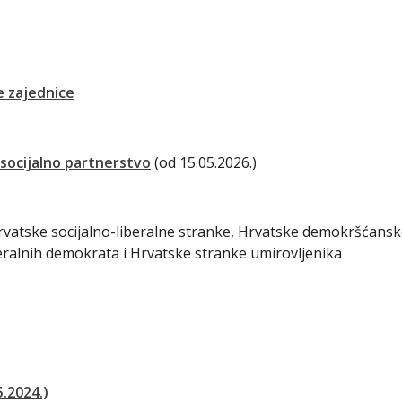
 zajednice
 socijalno partnerstvo
(od 15.05.2026.)
rvatske socijalno-liberalne stranke, Hrvatske demokršćans
eralnih demokrata i Hrvatske stranke umirovljenika
5.2024.)