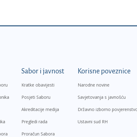
k
Sabor i javnost
Korisne poveznice
boru
Kratke obavijesti
Narodne novine
pnika
Posjeti Saboru
Savjetovanja s javnošću
Akreditacije medija
Državno izborno povjerenstv
ika
Pregledi rada
Ustavni sud RH
bora
Proračun Sabora