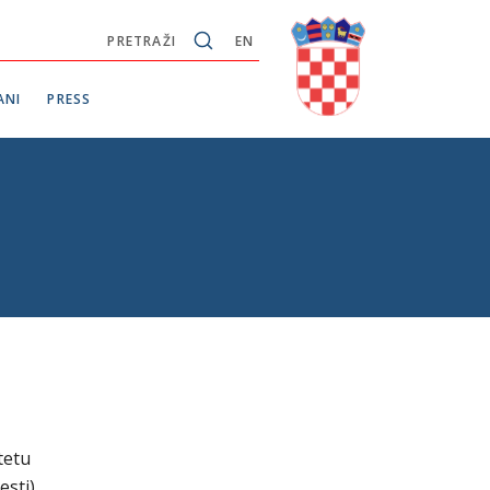
PRETRAŽI
EN
ANI
PRESS
tetu
esti).