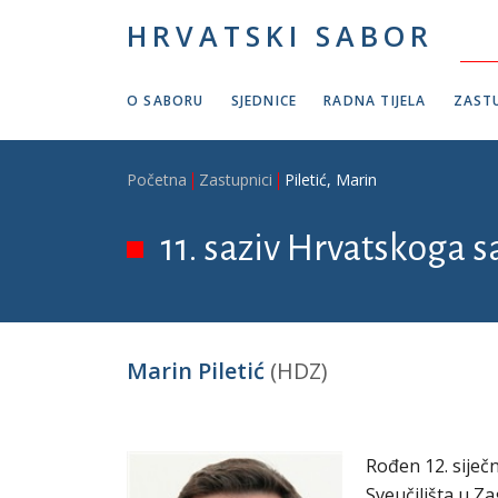
Skoči na glavni sadržaj
HRVATSKI SABOR
O SABORU
SJEDNICE
RADNA TIJELA
ZASTU
Breadcrumb
Početna
Zastupnici
Piletić, Marin
11. saziv Hrvatskoga s
Marin Piletić
(HDZ)
Rođen 12. siječ
Sveučilišta u Za