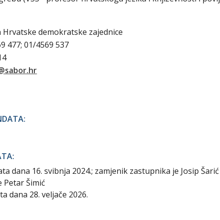
a Hrvatske demokratske zajednice
69 477; 01/4569 537
314
@sabor.hr
NDATA:
ATA:
a dana 16. svibnja 2024.; zamjenik zastupnika je Josip Šarić
e Petar Šimić
a dana 28. veljače 2026.