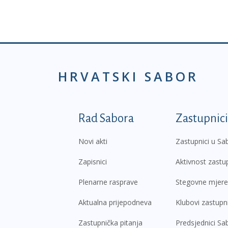
HRVATSKI SABOR
Podnožje prvi izborni
Rad Sabora
Zastupnici
Novi akti
Zastupnici u Sa
Zapisnici
Aktivnost zastu
Plenarne rasprave
Stegovne mjere
Aktualna prijepodneva
Klubovi zastupn
Zastupnička pitanja
Predsjednici Sa