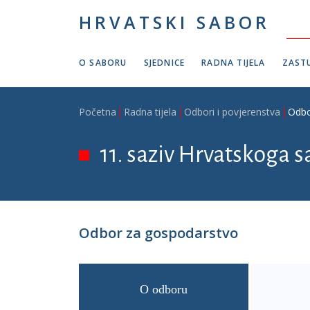
Skoči na glavni sadržaj
HRVATSKI SABOR
O SABORU
SJEDNICE
RADNA TIJELA
ZASTU
Breadcrumb
Početna
Radna tijela
Odbori i povjerenstva
Odbo
11. saziv Hrvatskoga s
Odbor za gospodarstvo
O odboru