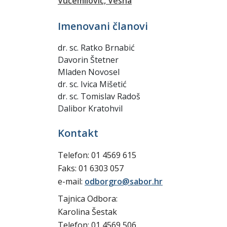
Vučemilović, Vesna
Imenovani članovi
dr. sc. Ratko Brnabić
Davorin Štetner
Mladen Novosel
dr. sc. Ivica Mišetić
dr. sc. Tomislav Radoš
Dalibor Kratohvil
Kontakt
Telefon: 01 4569 615
Faks: 01 6303 057
e-mail:
odborgro@sabor.hr
Tajnica Odbora:
Karolina Šestak
Telefon: 01 4569 506