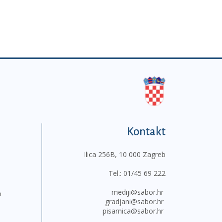
Kontakt
Ilica 256B, 10 000 Zagreb
Tel.:
01/45 69 222
mediji@sabor.hr
o
gradjani@sabor.hr
pisarnica@sabor.hr