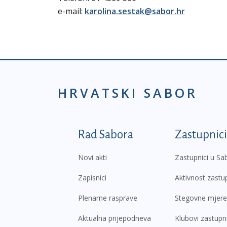
e-mail:
karolina.sestak@sabor.hr
HRVATSKI SABOR
Podnožje prvi izborni
Rad Sabora
Zastupnici
Novi akti
Zastupnici u Sa
Zapisnici
Aktivnost zastu
Plenarne rasprave
Stegovne mjere
Aktualna prijepodneva
Klubovi zastupn