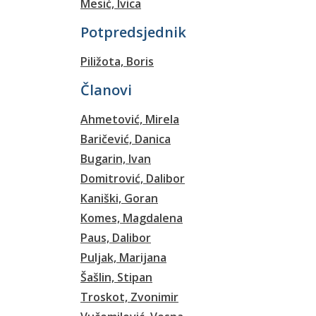
Mesić, Ivica
Potpredsjednik
Piližota, Boris
Članovi
Ahmetović, Mirela
Baričević, Danica
Bugarin, Ivan
Domitrović, Dalibor
Kaniški, Goran
Komes, Magdalena
Paus, Dalibor
Puljak, Marijana
Šašlin, Stipan
Troskot, Zvonimir