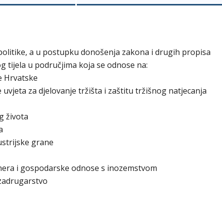
politike, a u postupku donošenja zakona i drugih propisa
 tijela u područjima koja se odnose na:
e Hrvatske
vjeta za djelovanje tržišta i zaštitu tržišnog natjecanja
g života
a
ustrijske grane
rtnera i gospodarske odnose s inozemstvom
 zadrugarstvo