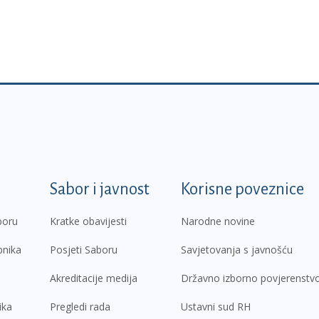
k
Sabor i javnost
Korisne poveznice
boru
Kratke obavijesti
Narodne novine
pnika
Posjeti Saboru
Savjetovanja s javnošću
Akreditacije medija
Državno izborno povjerenstv
ika
Pregledi rada
Ustavni sud RH