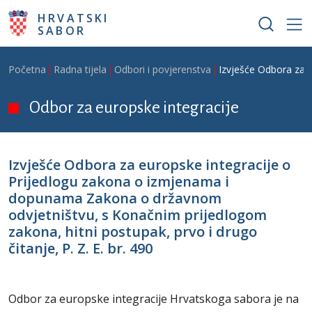
Skoči na glavni sadržaj
HRVATSKI
SABOR
Breadcrumb
Početna
Radna tijela
Odbori i povjerenstva
Izvješće Odbora za e
Odbor za europske integracije
Izvješće Odbora za europske integracije o
Prijedlogu zakona o izmjenama i
dopunama Zakona o državnom
odvjetništvu, s Konačnim prijedlogom
zakona, hitni postupak, prvo i drugo
čitanje, P. Z. E. br. 490
Odbor za europske integracije Hrvatskoga sabora je na