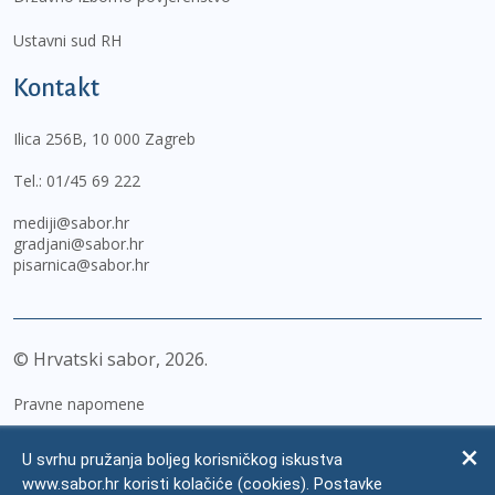
Ustavni sud RH
Kontakt
Ilica 256B, 10 000 Zagreb
Tel.:
01/45 69 222
mediji@sabor.hr
gradjani@sabor.hr
pisarnica@sabor.hr
© Hrvatski sabor,
2026
Pravne napomene
Izjava o pristupačnosti
U svrhu pružanja boljeg korisničkog iskustva
Zaštita osobnih podataka
www.sabor.hr koristi kolačiće (cookies). Postavke