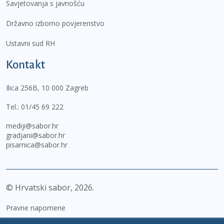
Savjetovanja s javnošću
Državno izborno povjerenstvo
Ustavni sud RH
Kontakt
Ilica 256B, 10 000 Zagreb
Tel.:
01/45 69 222
mediji@sabor.hr
gradjani@sabor.hr
pisarnica@sabor.hr
© Hrvatski sabor,
2026
Pravne napomene