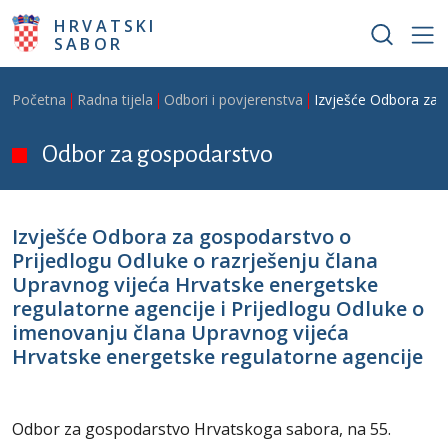
Skoči na glavni sadržaj
HRVATSKI
SABOR
Breadcrumb
Početna
Radna tijela
Odbori i povjerenstva
Izvješće Odbora za g
Odbor za gospodarstvo
Izvješće Odbora za gospodarstvo o
Prijedlogu Odluke o razrješenju člana
Upravnog vijeća Hrvatske energetske
regulatorne agencije i Prijedlogu Odluke o
imenovanju člana Upravnog vijeća
Hrvatske energetske regulatorne agencije
Odbor za gospodarstvo Hrvatskoga sabora, na 55.