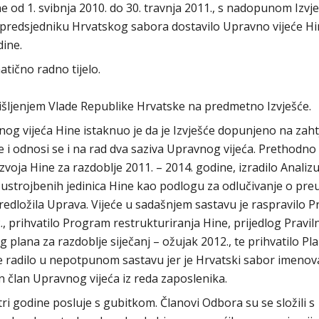
e od 1. svibnja 2010. do 30. travnja 2011., s nadopunom Izvj
 je predsjedniku Hrvatskog sabora dostavilo Upravno vijeće Hi
dine.
tično radno tijelo.
išljenjem Vlade Republike Hrvatske na predmetno Izvješće.
g vijeća Hine istaknuo je da je Izvješće dopunjeno na zaht
 i odnosi se i na rad dva saziva Upravnog vijeća. Prethodno
zvoja Hine za razdoblje 2011. – 2014. godine, izradilo Analiz
 ustrojbenih jedinica Hine kao podlogu za odlučivanje o pre
predložila Uprava. Vijeće u sadašnjem sastavu je raspravilo 
2., prihvatilo Program restrukturiranja Hine, prijedlog Pravil
g plana za razdoblje siječanj – ožujak 2012., te prihvatilo Pl
eće radilo u nepotpunom sastavu jer je Hrvatski sabor imeno
n član Upravnog vijeća iz reda zaposlenika.
ri godine posluje s gubitkom. Članovi Odbora su se složili s