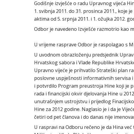
Godišnje izvješće o radu Upravnog vijeća Hin
1. svibnja 2011. do 31. prosinca 2011., koje
aktima od 5. srpnja 2011. i 1. ožujka 2012. go
Odbor je navedeno Izvješće razmotrio kao ma
U vrijeme rasprave Odbor je raspolagao s M
U uvodnom obrazloženju predsjednik Upravno
Hrvatskog sabora i Vlade Republike Hrvatske
Upravno vijeće je prihvatilo Strateški plan ra
poslovne uspješnosti informativnih servisa i
i potvrdilo Program preustroja Hine koji je 
rada i financijski okvir djelovanja Hine u 201
unutrašnjem ustrojstvu i prijedlog Finacijsko
Hine za 2012 godine. Naglasio je i da je Vij
četiri od pet članova i do danas nije imenova
U raspravi na Odboru rečeno je da Hina već t