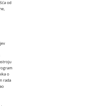
ešća od
ne,
jev
u
ustroju
Program
nika o
an rada
vao