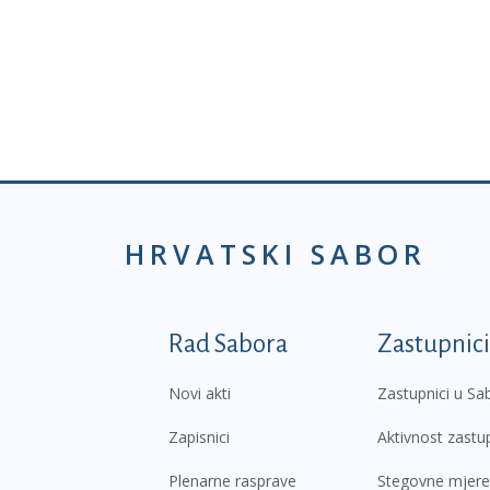
HRVATSKI SABOR
Podnožje prvi izborni
Rad Sabora
Zastupnici
Novi akti
Zastupnici u Sa
Zapisnici
Aktivnost zastu
Plenarne rasprave
Stegovne mjere