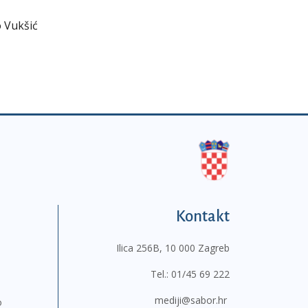
 Vukšić
Kontakt
Ilica 256B, 10 000 Zagreb
Tel.:
01/45 69 222
mediji@sabor.hr
o