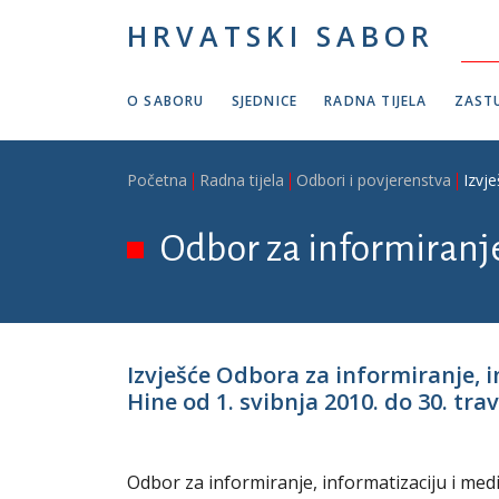
Skoči na glavni sadržaj
HRVATSKI SABOR
O SABORU
SJEDNICE
RADNA TIJELA
ZASTU
Breadcrumb
Početna
Radna tijela
Odbori i povjerenstva
Izvj
Odbor za informiranje
Izvješće Odbora za informiranje, 
Hine od 1. svibnja 2010. do 30. tra
Odbor za informiranje, informatizaciju i medij