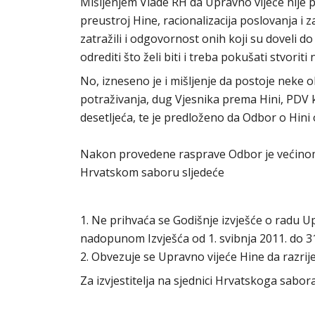
Mišljenjem Vlade RH da Upravno vijeće nije 
preustroj Hine, racionalizacija poslovanja 
zatražili i odgovornost onih koji su doveli d
odrediti što želi biti i treba pokušati stvoriti
No, izneseno je i mišljenje da postoje neke 
potraživanja, dug Vjesnika prema Hini, PDV ko
desetljeća, te je predloženo da Odbor o Hini 
Nakon provedene rasprave Odbor je većinom g
Hrvatskom saboru sljedeće
1. Ne prihvaća se Godišnje izvješće o radu Up
nadopunom Izvješća od 1. svibnja 2011. do 31
2. Obvezuje se Upravno vijeće Hine da razriješ
Za izvjestitelja na sjednici Hrvatskoga sabo