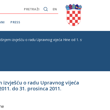
PRETRAŽI
EN
ANI
PRESS
dišnjem izvješću o radu Upravnog vijeća Hine od 1. svibnja 2010. do 3
m izvješću o radu Upravnog vijeća
2011. do 31. prosinca 2011.
ine