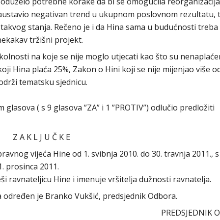
poduzelo potrebne korake da bi se omogućila reorganizacija
i zaustavio negativan trend u ukupnom poslovnom rezultatu, 
o takvog stanja. Rečeno je i da Hina sama u budućnosti treba
 nekakav tržišni projekt.
okolnosti na koje se nije moglo utjecati kao što su nenaplać
ji Hina plaća 25%, Zakon o Hini koji se nije mijenjao više o
održi tematsku sjednicu.
lasova ( s 9 glasova ”ZA” i 1 ”PROTIV”) odlučio predložiti
Z A K L J U Č K E
ravnog vijeća Hine od 1. svibnja 2010. do 30. travnja 2011., s
. prosinca 2011.
i ravnateljicu Hine i imenuje vršitelja dužnosti ravnatelja.
ra određen je Branko Vukšić, predsjednik Odbora.
PREDSJEDNIK 