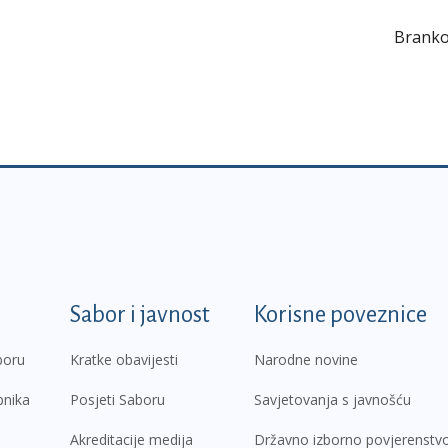
Branko
k
Sabor i javnost
Korisne poveznice
boru
Kratke obavijesti
Narodne novine
pnika
Posjeti Saboru
Savjetovanja s javnošću
Akreditacije medija
Državno izborno povjerenstv