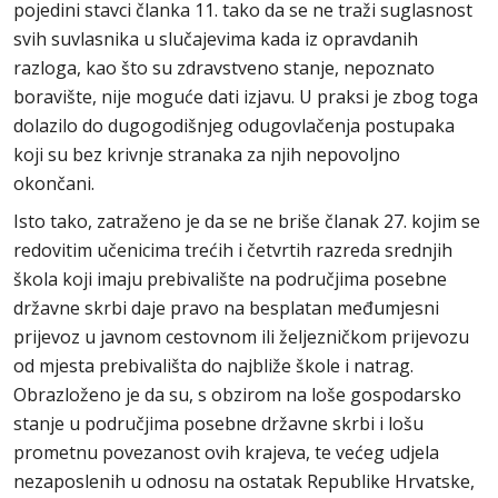
pojedini stavci članka 11. tako da se ne traži suglasnost
svih suvlasnika u slučajevima kada iz opravdanih
razloga, kao što su zdravstveno stanje, nepoznato
boravište, nije moguće dati izjavu. U praksi je zbog toga
dolazilo do dugogodišnjeg odugovlačenja postupaka
koji su bez krivnje stranaka za njih nepovoljno
okončani.
Isto tako, zatraženo je da se ne briše članak 27. kojim se
redovitim učenicima trećih i četvrtih razreda srednjih
škola koji imaju prebivalište na područjima posebne
državne skrbi daje pravo na besplatan međumjesni
prijevoz u javnom cestovnom ili željezničkom prijevozu
od mjesta prebivališta do najbliže škole i natrag.
Obrazloženo je da su, s obzirom na loše gospodarsko
stanje u područjima posebne državne skrbi i lošu
prometnu povezanost ovih krajeva, te većeg udjela
nezaposlenih u odnosu na ostatak Republike Hrvatske,