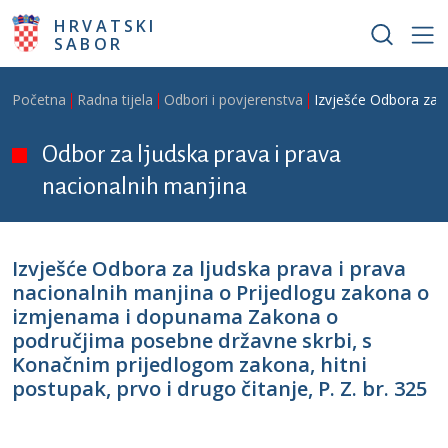
Skoči na glavni sadržaj
HRVATSKI
SABOR
Breadcrumb
Početna
Radna tijela
Odbori i povjerenstva
Izvješće Odbora za l
Odbor za ljudska prava i prava
nacionalnih manjina
Izvješće Odbora za ljudska prava i prava
nacionalnih manjina o Prijedlogu zakona o
izmjenama i dopunama Zakona o
područjima posebne državne skrbi, s
Konačnim prijedlogom zakona, hitni
postupak, prvo i drugo čitanje, P. Z. br. 325