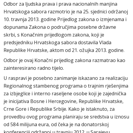
Odbor za ljudska prava i prava nacionalnih manjina
Hrvatskoga sabora razmotrio je na 25. sjednici održanoj
10. travnja 2013. godine Prijedlog zakona o izmjenama i
dopunama Zakona o područjima posebne državne
skrbi, s Konačnim prijedlogom zakona, koji je
predsjedniku Hrvatskoga sabora dostavila Vlada
Republike Hrvatske, aktom od 21. ožujka 2013. godine.
Odbor je ovaj Konačni prijedlog zakona razmatrao kao
zainteresirano radno tijelo.
U raspravi je posebno zanimanje iskazano za realizaciju
Regionalnog stambenog programa o trajnim rješenjima
za izbjeglice i interno raseljene osobe koji je zajednička
je inicijativa Bosne i Hercegovine, Republike Hrvatske,
Crne Gore i Republike Srbije. Kako je istaknuto, za
provedbu ovog programa planiraju se sredstva u iznosu
od 584 milijuna eura, od čeka je na donatorskoj
konferenciji održanoj u travnju 2012. u Sarajevu