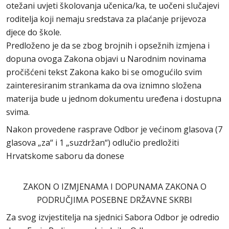
otežani uvjeti školovanja učenica/ka, te uočeni slučajevi
roditelja koji nemaju sredstava za plaćanje prijevoza
djece do škole.
Predloženo je da se zbog brojnih i opsežnih izmjena i
dopuna ovoga Zakona objavi u Narodnim novinama
pročišćeni tekst Zakona kako bi se omogućilo svim
zainteresiranim strankama da ova iznimno složena
materija bude u jednom dokumentu uređena i dostupna
svima.
Nakon provedene rasprave Odbor je većinom glasova (7
glasova „za“ i 1 „suzdržan“) odlučio predložiti
Hrvatskome saboru da donese
ZAKON O IZMJENAMA I DOPUNAMA ZAKONA O
PODRUČJIMA POSEBNE DRŽAVNE SKRBI
Za svog izvjestitelja na sjednici Sabora Odbor je odredio