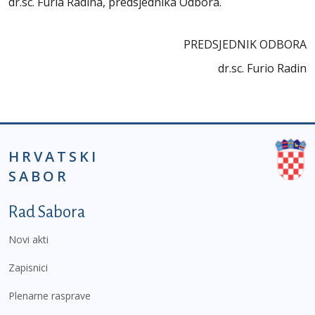
dr.sc. Furia Radina, predsjednika Odbora.
PREDSJEDNIK ODBORA
dr.sc. Furio Radin
HRVATSKI
SABOR
Podnožje prvi izbornik
Rad Sabora
Novi akti
Zapisnici
Plenarne rasprave