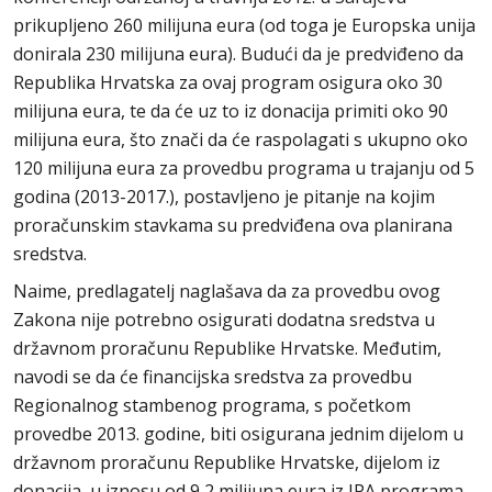
prikupljeno 260 milijuna eura (od toga je Europska unija
donirala 230 milijuna eura). Budući da je predviđeno da
Republika Hrvatska za ovaj program osigura oko 30
milijuna eura, te da će uz to iz donacija primiti oko 90
milijuna eura, što znači da će raspolagati s ukupno oko
120 milijuna eura za provedbu programa u trajanju od 5
godina (2013-2017.), postavljeno je pitanje na kojim
proračunskim stavkama su predviđena ova planirana
sredstva.
Naime, predlagatelj naglašava da za provedbu ovog
Zakona nije potrebno osigurati dodatna sredstva u
državnom proračunu Republike Hrvatske. Međutim,
navodi se da će financijska sredstva za provedbu
Regionalnog stambenog programa, s početkom
provedbe 2013. godine, biti osigurana jednim dijelom u
državnom proračunu Republike Hrvatske, dijelom iz
donacija, u iznosu od 9,2 milijuna eura iz IPA programa