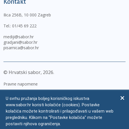
Kontakt
Ilica 256B, 10 000 Zagreb
Tel.:
01/45 69 222
mediji@sabor.hr
gradjani@sabor.hr
pisarnica@sabor.hr
© Hrvatski sabor,
2026
Pravne napomene
Izjava o pristupačnosti
U svrhu pružanja boljeg korisničkog iskustva
Zaštita osobnih podataka
www.sabor.hr koristi kolačiće (cookies). Postavke
kolačića možete kontrolirati i prilagođavati u vašem web
Impressum
pregledniku. Klikom na "Postavke kolačića" možete
Česta pitanja
postaviti njihova ograničenja.