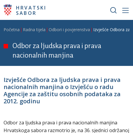
Skoči na glavni sadržaj
HRVATSKI
SABOR
Breadcrumb
Početna
Radna tijela
Odbori i povjerenstva
Izvješće Odbora za l
Odbor za ljudska prava i prava
nacionalnih manjina
Izvješće Odbora za ljudska prava i prava
nacionalnih manjina o Izvješću o radu
Agencije za zaštitu osobnih podataka za
2012. godinu
Odbor za ljudska prava i prava nacionalnih manjina
Hrvatskoga sabora razmotrio je, na 36. sjednici održanoj