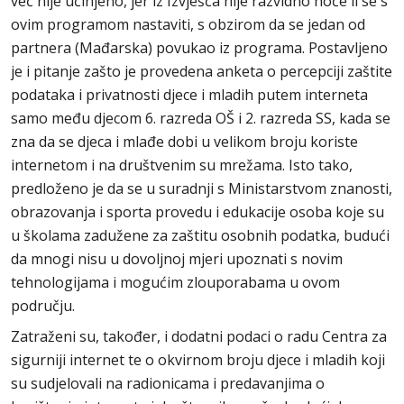
već nije učinjeno, jer iz Izvješća nije razvidno hoće li se s
ovim programom nastaviti, s obzirom da se jedan od
partnera (Mađarska) povukao iz programa. Postavljeno
je i pitanje zašto je provedena anketa o percepciji zaštite
podataka i privatnosti djece i mladih putem interneta
samo među djecom 6. razreda OŠ i 2. razreda SS, kada se
zna da se djeca i mlađe dobi u velikom broju koriste
internetom i na društvenim su mrežama. Isto tako,
predloženo je da se u suradnji s Ministarstvom znanosti,
obrazovanja i sporta provedu i edukacije osoba koje su
u školama zadužene za zaštitu osobnih podatka, budući
da mnogi nisu u dovoljnoj mjeri upoznati s novim
tehnologijama i mogućim zlouporabama u ovom
području.
Zatraženi su, također, i dodatni podaci o radu Centra za
sigurniji internet te o okvirnom broju djece i mladih koji
su sudjelovali na radionicama i predavanjima o