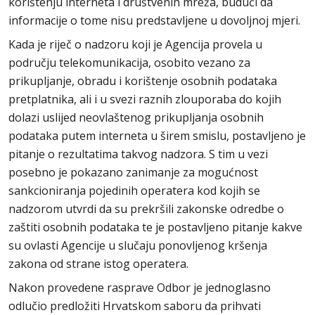
korištenju interneta i društvenih mreža, budući da
informacije o tome nisu predstavljene u dovoljnoj mjeri.
Kada je riječ o nadzoru koji je Agencija provela u
području telekomunikacija, osobito vezano za
prikupljanje, obradu i korištenje osobnih podataka
pretplatnika, ali i u svezi raznih zlouporaba do kojih
dolazi uslijed neovlaštenog prikupljanja osobnih
podataka putem interneta u širem smislu, postavljeno je
pitanje o rezultatima takvog nadzora. S tim u vezi
posebno je pokazano zanimanje za mogućnost
sankcioniranja pojedinih operatera kod kojih se
nadzorom utvrdi da su prekršili zakonske odredbe o
zaštiti osobnih podataka te je postavljeno pitanje kakve
su ovlasti Agencije u slučaju ponovljenog kršenja
zakona od strane istog operatera.
Nakon provedene rasprave Odbor je jednoglasno
odlučio predložiti Hrvatskom saboru da prihvati