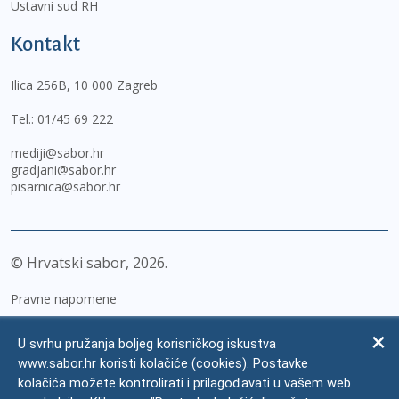
Ustavni sud RH
Kontakt
Ilica 256B, 10 000 Zagreb
Tel.:
01/45 69 222
mediji@sabor.hr
gradjani@sabor.hr
pisarnica@sabor.hr
© Hrvatski sabor,
2026
Pravne napomene
Izjava o pristupačnosti
U svrhu pružanja boljeg korisničkog iskustva
Zaštita osobnih podataka
www.sabor.hr koristi kolačiće (cookies). Postavke
kolačića možete kontrolirati i prilagođavati u vašem web
Impressum