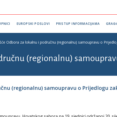
PNICI
EUROPSKI POSLOVI
PRISTUP INFORMACIJAMA
GRAĐ
ešće Odbora za lokalnu i područnu (regionalnu) samoupravu o Prijedl
odručnu (regionalnu) samouprav
učnu (regionalnu) samoupravu o Prijedlogu za
moupravu Hrvatskog sabora na 19. sjednici održanoj 20. sij