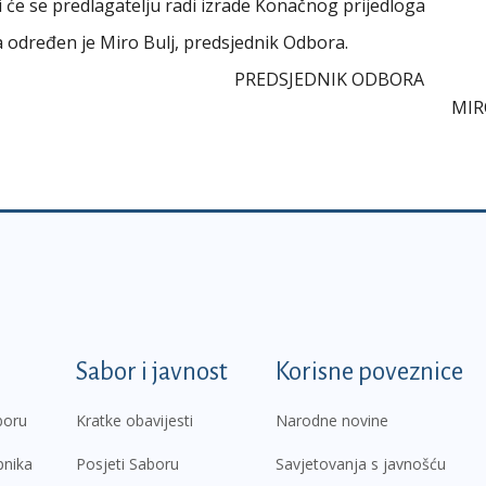
iti će se predlagatelju radi izrade Konačnog prijedloga
ra određen je Miro Bulj, predsjednik Odbora.
PREDSJEDNIK OD
MIR
k
Sabor i javnost
Korisne poveznice
boru
Kratke obavijesti
Narodne novine
pnika
Posjeti Saboru
Savjetovanja s javnošću