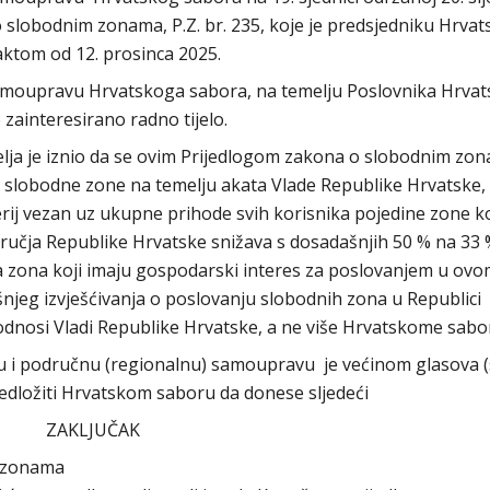
o slobodnim zonama, P.Z. br. 235, koje je predsjedniku Hrva
aktom od 12. prosinca 2025.
samoupravu Hrvatskoga sabora, na temelju Poslovnika Hrva
 zainteresirano radno tijelo.
lja je iznio da se ovim Prijedlogom zakona o slobodnim zo
a slobodne zone na temelju akata Vlade Republike Hrvatske,
erij vezan uz ukupne prihode svih korisnika pojedine zone ko
ručja Republike Hrvatske snižava s dosadašnjih 50 % na 33 %
a zona koji imaju gospodarski interes za poslovanjem u ov
njeg izvješćivanja o poslovanju slobodnih zona u Republici
podnosi Vladi Republike Hrvatske, a ne više Hrvatskome sabo
 i područnu (regionalnu) samoupravu je većinom glasova (
redložiti Hrvatskom saboru da donese sljedeći
ZAKLJUČAK
m zonama