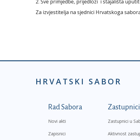
2. Sve primjedbe, prijedlozi i stajališta uput
Za izvjestitelja na sjednici Hrvatskoga sabo
HRVATSKI SABOR
Podnožje prvi izborni
Rad Sabora
Zastupnici
Novi akti
Zastupnici u Sa
Zapisnici
Aktivnost zastu