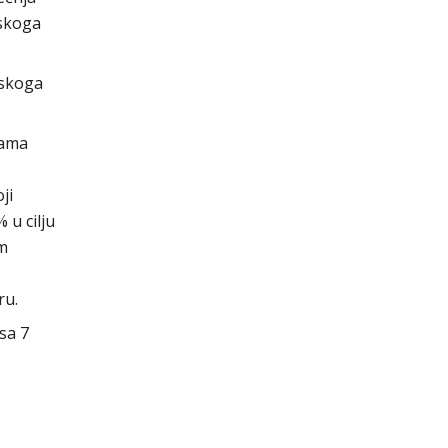
tskoga
tskoga
nama
ji
 u cilju
om
ru.
sa 7