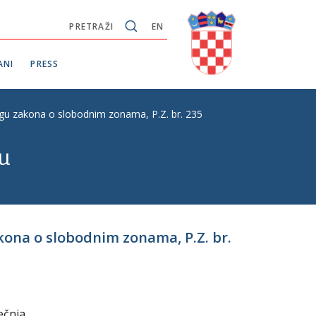
PRETRAŽI
EN
ANI
PRESS
ogu zakona o slobodnim zonama, P.Z. br. 235
u
kona o slobodnim zonama, P.Z. br.
ečnja