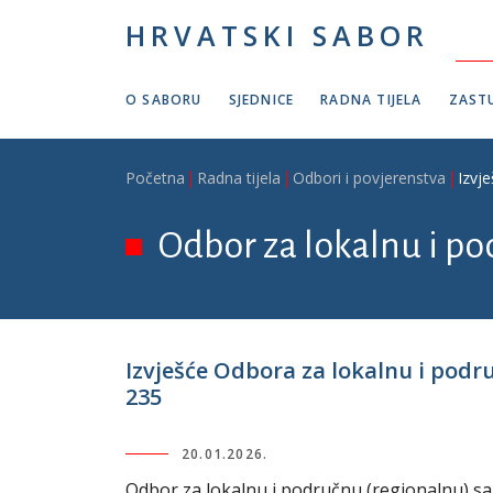
Skoči na glavni sadržaj
HRVATSKI SABOR
O SABORU
SJEDNICE
RADNA TIJELA
ZASTU
Breadcrumb
Početna
Radna tijela
Odbori i povjerenstva
Izvj
Odbor za lokalnu i p
Izvješće Odbora za lokalnu i podr
235
20.01.2026.
Odbor za lokalnu i područnu (regionalnu) sa