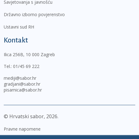
Savjetovanja s javnošću
Državno izborno povjerenstvo
Ustavni sud RH
Kontakt
Ilica 256B, 10 000 Zagreb
Tel.:
01/45 69 222
mediji@sabor.hr
gradjani@sabor.hr
pisarnica@sabor.hr
© Hrvatski sabor,
2026
Pravne napomene