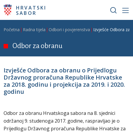
Skoči na glavni sadržaj
HRVATSKI
SABOR
Breadcrumb
Početna
Radna tijela
Odbori i povjerenstva
Izvješće Odbora za o
Odbor za obranu
Izvješće Odbora za obranu o Prijedlogu
Državnog proračuna Republike Hrvatske
za 2018. godinu i projekcija za 2019. i 2020.
godinu
Odbor za obranu Hrvatskoga sabora na 8. sjednici
održanoj 9. studenoga 2017. godine, raspravljao je o
Prijedlogu Državnog proračuna Republike Hrvatske za