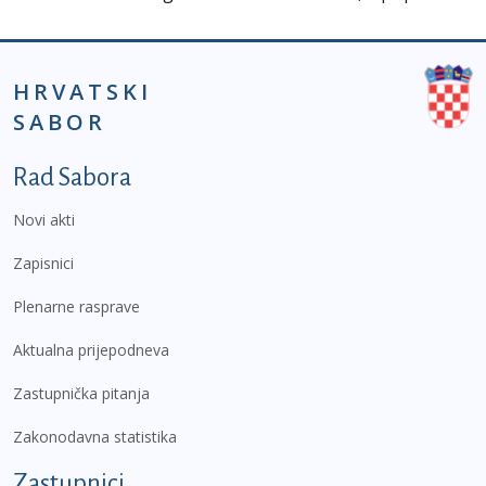
HRVATSKI
SABOR
Podnožje prvi izbornik
Rad Sabora
Novi akti
Zapisnici
Plenarne rasprave
Aktualna prijepodneva
Zastupnička pitanja
Zakonodavna statistika
Zastupnici