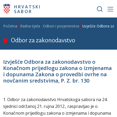
Skoči na glavni sadržaj
HRVATSKI
SABOR
Breadcrumb
Početna
Radna tijela
Odbori i povjerenstva
Izvješće Odbora za 
Odbor za zakonodavstvo
Izvješće Odbora za zakonodavstvo o
Konačnom prijedlogu zakona o izmjenama
i dopunama Zakona o provedbi ovrhe na
novčanim sredstvima, P. Z. br. 130
1. Odbor za zakonodavstvo Hrvatskoga sabora na 24.
sjednici održanoj 21. rujna 2012., raspravljao je o
Konačnom prijedlogu zakona o izmjenama i dopunama