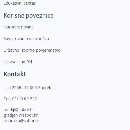
Edukativni centar
Korisne poveznice
Narodne novine
Savjetovanja s javnošću
Državno izborno povjerenstvo
Ustavni sud RH
Kontakt
Ilica 256B, 10 000 Zagreb
Tel.:
01/45 69 222
mediji@sabor.hr
gradjani@sabor.hr
pisarnica@sabor.hr