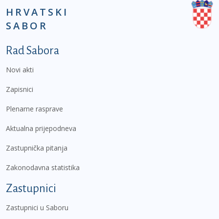
HRVATSKI
SABOR
Podnožje prvi izbornik
Rad Sabora
Novi akti
Zapisnici
Plenarne rasprave
Aktualna prijepodneva
Zastupnička pitanja
Zakonodavna statistika
Zastupnici
Zastupnici u Saboru