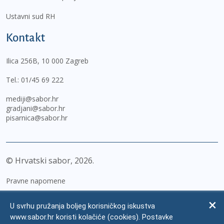
Ustavni sud RH
Kontakt
Ilica 256B, 10 000 Zagreb
Tel.:
01/45 69 222
mediji@sabor.hr
gradjani@sabor.hr
pisarnica@sabor.hr
© Hrvatski sabor,
2026
Pravne napomene
Izjava o pristupačnosti
U svrhu pružanja boljeg korisničkog iskustva
Zaštita osobnih podataka
www.sabor.hr koristi kolačiće (cookies). Postavke