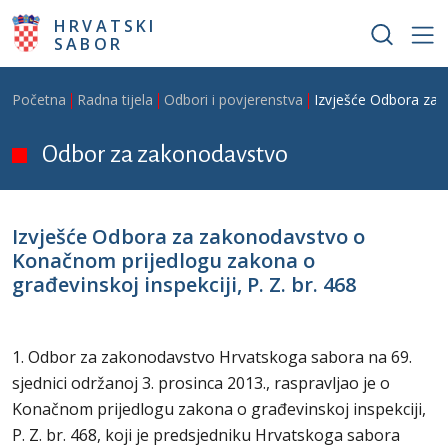
Skoči na glavni sadržaj
HRVATSKI
SABOR
Breadcrumb
Početna
Radna tijela
Odbori i povjerenstva
Izvješće Odbora za z
Odbor za zakonodavstvo
Izvješće Odbora za zakonodavstvo o
Konačnom prijedlogu zakona o
građevinskoj inspekciji, P. Z. br. 468
1. Odbor za zakonodavstvo Hrvatskoga sabora na 69.
sjednici održanoj 3. prosinca 2013., raspravljao je o
Konačnom prijedlogu zakona o građevinskoj inspekciji,
P. Z. br. 468, koji je predsjedniku Hrvatskoga sabora