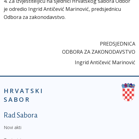
4. Za izvjestiteljicu na sjednici Hrvatskog sabora Odbor
je odredio Ingrid Antičević Marinović, predsjednicu
Odbora za zakonodavstvo.
PREDSJEDNICA
ODBORA ZA ZAKONODAVSTVO
Ingrid Antičević Marinović
HRVATSKI
SABOR
Podnožje prvi izbornik
Rad Sabora
Novi akti