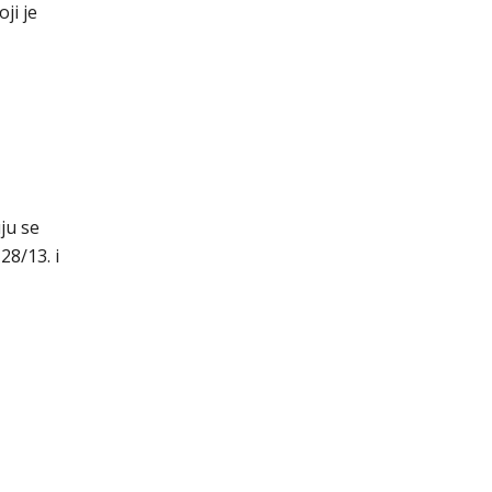
ji je
ju se
28/13. i