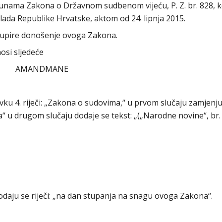
unama Zakona o Državnom sudbenom vijeću, P. Z. br. 828, ko
ada Republike Hrvatske, aktom od 24. lipnja 2015.
dupire donošenje ovoga Zakona.
osi sljedeće
AMANDMANE
vku 4. riječi: „Zakona o sudovima,“ u prvom slučaju zamjenju
ma“ u drugom slučaju dodaje se tekst: „(„Narodne novine“, br. 
u“ dodaju se riječi: „na dan stupanja na snagu ovoga Zakona“.