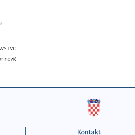
cu
AVSTVO
arinović
Kontakt