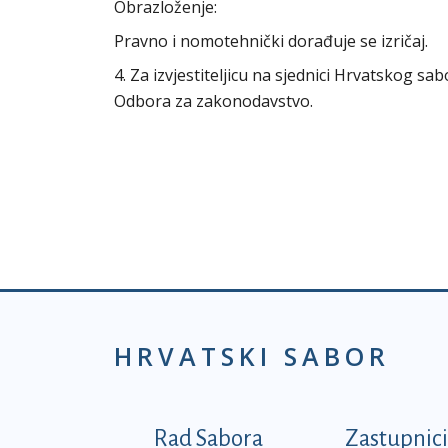
Obrazloženje:
Pravno i nomotehnički dorađuje se izričaj.
4. Za izvjestiteljicu na sjednici Hrvatskog s
Odbora za zakonodavstvo.
HRVATSKI SABOR
Podnožje prvi izborni
Rad Sabora
Zastupnici