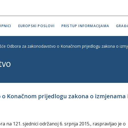
PNICI
EUROPSKI POSLOVI
PRISTUP INFORMACIJAMA
GRAĐ
ešće Odbora za zakonodavstvo o Konačnom prijedlogu zakona o izm
tvo
o o Konačnom prijedlogu zakona o izmjenam
na 121. sjednici održanoj 6. srpnja 2015., raspravljao je o