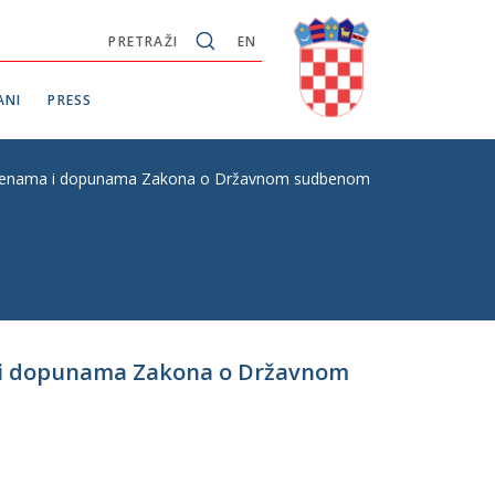
PRETRAŽI
EN
ANI
PRESS
jenama i dopunama Zakona o Državnom sudbenom vijeću, P. Z. br. 8
a i dopunama Zakona o Državnom