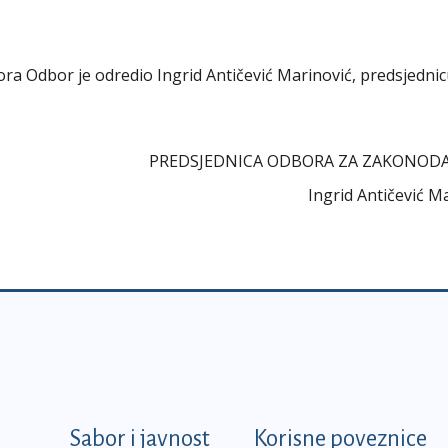
abora Odbor je odredio Ingrid Antičević Marinović, predsjedni
PREDSJEDNICA ODBORA ZA ZAKONOD
Ingrid Antičević M
k
Sabor i javnost
Korisne poveznice