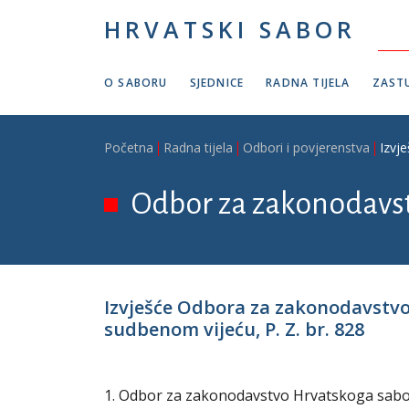
Skoči na glavni sadržaj
HRVATSKI SABOR
O SABORU
SJEDNICE
RADNA TIJELA
ZASTU
Breadcrumb
Početna
Radna tijela
Odbori i povjerenstva
Izvj
Odbor za zakonodavs
Izvješće Odbora za zakonodavstv
sudbenom vijeću, P. Z. br. 828
1. Odbor za zakonodavstvo Hrvatskoga sabora 