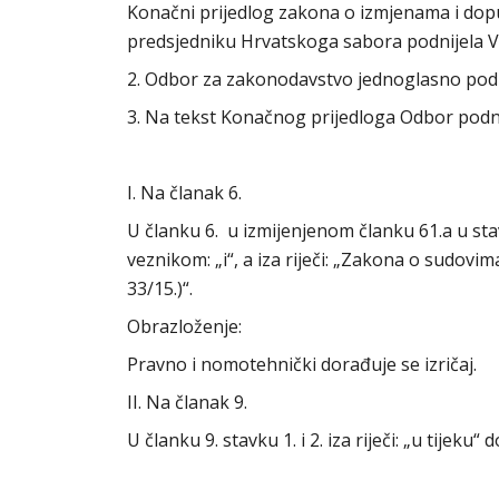
Konačni prijedlog zakona o izmjenama i dop
predsjedniku Hrvatskoga sabora podnijela Vl
2. Odbor za zakonodavstvo jednoglasno po
3. Na tekst Konačnog prijedloga Odbor podn
I. Na članak 6.
U članku 6. u izmijenjenom članku 61.a u sta
veznikom: „i“, a iza riječi: „Zakona o sudovi
33/15.)“.
Obrazloženje:
Pravno i nomotehnički dorađuje se izričaj.
II. Na članak 9.
U članku 9. stavku 1. i 2. iza riječi: „u tijek