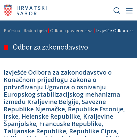
Skoči na glavni sadržaj
HRVATSKI
SABOR
Breadcrumb
Početna
Radna tijela
Odbori i povjerenstva
Izvješće Odbora za z
Odbor za zakonodavstvo
Izvješće Odbora za zakonodavstvo o
Konačnom prijedlogu zakona o
potvrđivanju Ugovora o osnivanju
Europskog stabilizacijskog mehanizma
između Kraljevine Belgije, Savezne
Republike Njemačke, Republike Estonije,
Irske, Helenske Republike, Kraljevine
Španjolske, Francuske Republike,
Talijanske Republike, Republike Cipra,